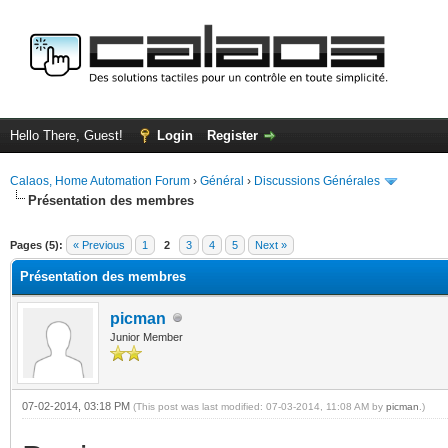
Hello There, Guest!
Login
Register
Calaos, Home Automation Forum
›
Général
›
Discussions Générales
Présentation des membres
ge
Pages (5):
« Previous
1
2
3
4
5
Next »
Présentation des membres
picman
Junior Member
07-02-2014, 03:18 PM
(This post was last modified: 07-03-2014, 11:08 AM by
picman
.)