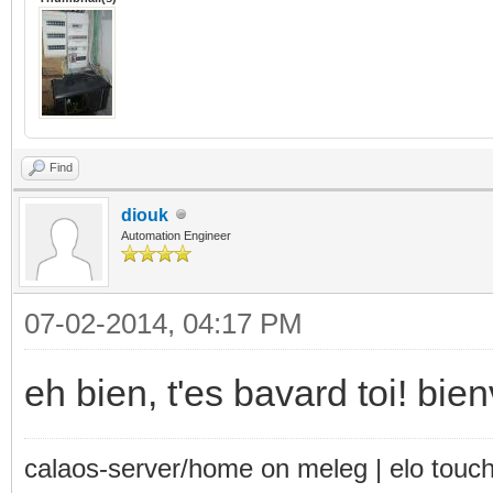
Find
diouk
Automation Engineer
07-02-2014, 04:17 PM
eh bien, t'es bavard toi! bi
calaos-server/home on meleg | elo touc