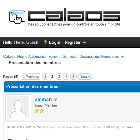
Hello There, Guest!
Login
Register
Calaos, Home Automation Forum
›
Général
›
Discussions Générales
Présentation des membres
ge
Pages (5):
« Previous
1
2
3
4
5
Next »
Présentation des membres
picman
Junior Member
07-02-2014, 03:18 PM
(This post was last modified: 07-03-2014, 11:08 AM by
picman
.)