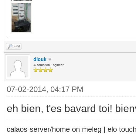
Find
diouk
Automation Engineer
07-02-2014, 04:17 PM
eh bien, t'es bavard toi! bi
calaos-server/home on meleg | elo touc