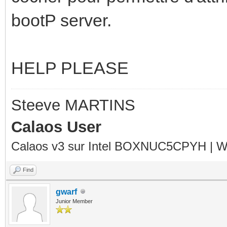
bootP server.
HELP PLEASE
Steeve MARTINS
Calaos User
Calaos v3 sur Intel BOXNUC5CPYH | Wa
Find
gwarf
Junior Member