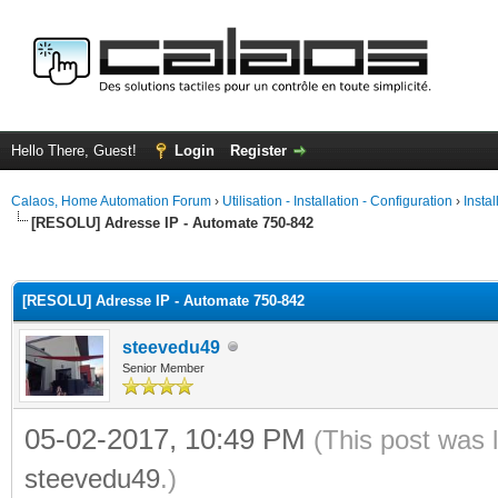
Hello There, Guest!
Login
Register
Calaos, Home Automation Forum
›
Utilisation - Installation - Configuration
›
Insta
[RESOLU] Adresse IP - Automate 750-842
ge
[RESOLU] Adresse IP - Automate 750-842
steevedu49
Senior Member
05-02-2017, 10:49 PM
(This post was 
steevedu49
.)