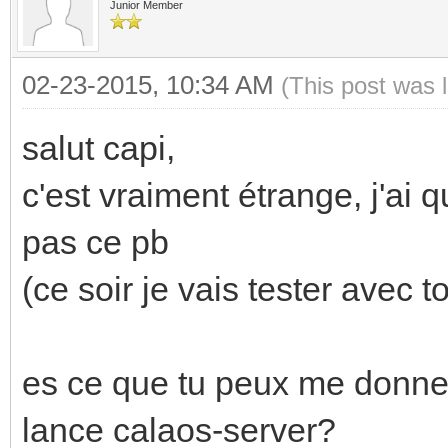
INF<503>:calaos_serve
Junior Member
zibase_sensor="temp" 
Prefix::Prefix(int, c
</calaos:room
02-23-2015, 10:34 AM
(This post was 
/usr/share/calaos
<calaos:room name
Feb 20 14:37:20 nuc c
salut capi,
type="misc" hits="0">
INF<503>:calaos_serve
c'est vraiment étrange, j'ai 
<calaos:input c
Prefix::Prefix(int, c
pas ce pb
coeff_b="0" file_type
is /usr/share/locale
(ce soir je vais tester avec 
gui_type="analog_in" 
Feb 20 14:37:20 nuc c
min="-10000" name="In
INF<503>:calaos_serve
es ce que tu peux me donner
path="T1_BASE" step="
Utils::initConfigOpti
unit="KWh"
lance calaos-server?
Using config path: /e