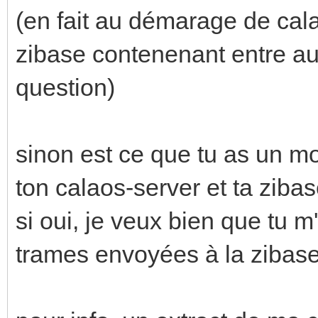
url="http://192.168.0
(en fait au démarage de cal
Feb 20 14:37:20 nuc c
cmd=10" visible="true
INF<503>:calaos_serve
zibase contenenant entre au
</calaos:room
Utils::initConfigOpti
question)
</calaos:home>
Using cache path: /ho
</calaos:ioconfig>
Feb 20 14:37:20 nuc c
sinon est ce que tu as un mo
ERR<503>: eina_hash.c
ton calaos-server et ta ziba
eina_hash_iterator_tu
si oui, je veux bien que tu m
failed: hash == NULL
trames envoyées à la zibase
Feb 20 14:37:20 nuc c
INF<503>:calaos_serve