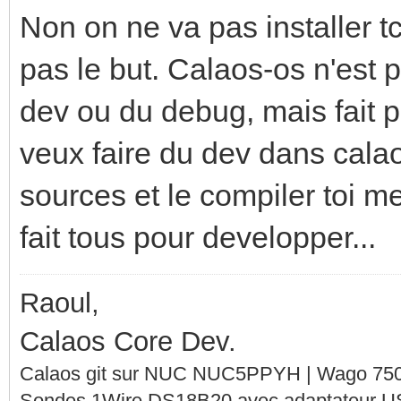
Calaos::Config::SaveC
Non on ne va pas installer 
Feb 20 14:37:20 nuc c
pas le but. Calaos-os n'est p
INF<503>:calaos_serve
dev ou du debug, mais fait po
NTPClock::Handle2()()
veux faire du dev dans calaos 
clock... DONE
sources et le compiler toi m
Feb 20 14:37:20 nuc c
fait tous pour developper...
INF<503>:calaos_input
Calaos::InputAnalog::
Raoul,
Calaos Core Dev.
Calaos git sur NUC NUC5PPYH | Wago 750-
Sondes 1Wire DS18B20 avec adaptateur 