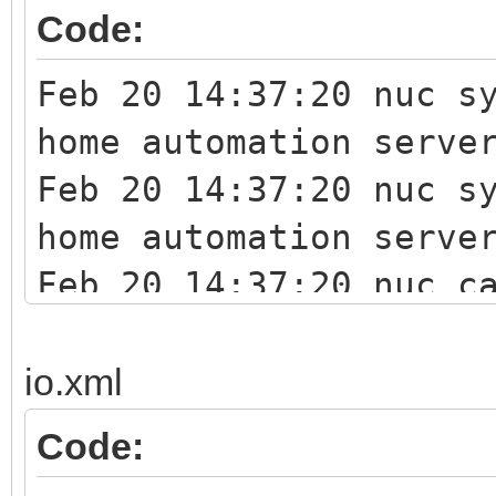
Code:
Feb 20 14:37:20 nuc s
home automation serve
Feb 20 14:37:20 nuc s
home automation serve
Feb 20 14:37:20 nuc c
Server Daemon - http:
Feb 20 14:37:20 nuc c
io.xml
INF<503>:calaos_serve
Code:
Prefix::Prefix(int, c