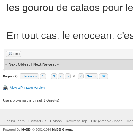
les gourou de calaos pour l
En tout cas, le enocean, c'es
Find
«
Next Oldest
|
Next Newest
»
Pages (7):
« Previous
1
…
3
4
5
6
7
Next »
View a Printable Version
Users browsing this thread: 1 Guest(s)
Forum Team
Contact Us
Calaos
Return to Top
Lite (Archive) Mode
Mar
Powered By
MyBB
, © 2002-2026
MyBB Group
.