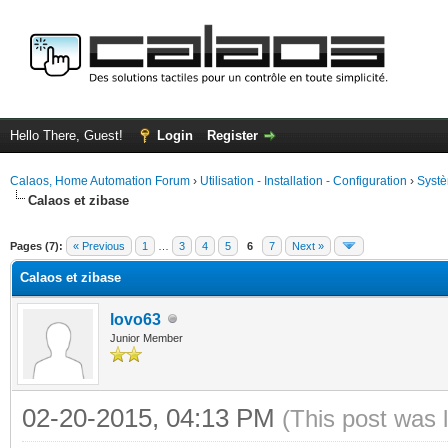
Hello There, Guest!
Login
Register
Calaos, Home Automation Forum
›
Utilisation - Installation - Configuration
›
Systè
Calaos et zibase
ge
Pages (7):
« Previous
1
…
3
4
5
6
7
Next »
Calaos et zibase
lovo63
Junior Member
02-20-2015, 04:13 PM
(This post was 