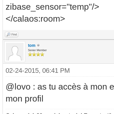
zibase_sensor="temp"/>
Calaos::Input*
</calaos:room>
Calaos::IOFactory::Cr
Params&)() zibaseanal
Find
Feb 20 14:37:20 nuc c
tom
Senior Member
INF<503>:calaos_input
Calaos::IOBase::IOBas
02-24-2015, 06:41 PM
Feb 20 14:37:20 nuc c
@lovo : as tu accès à mon em
INF<503>:calaos_input
Calaos::InputAnalog::
mon profil
input_1: Ok