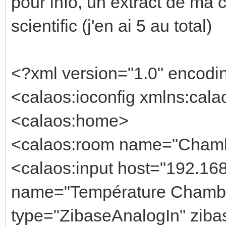
pour info, un extract de ma
Calaos::Config::loadS
scientific (j'en ai 5 au total)
read successfully.
Feb 20 14:37:20 nuc c
INF<503>:calaos_input
<?xml version="1.0" encod
Calaos::IOBase::IOBas
<calaos:ioconfig xmlns:cala
Feb 20 14:37:20 nuc c
<calaos:home>
INF<503>:calaos_input
<calaos:room name="Chambr
Calaos::InputAnalog::
<calaos:input host="192.168
input_0: Ok
name="Température Chambr
Feb 20 14:37:20 nuc c
type="ZibaseAnalogIn" zib
INF<503>:calaos_serve