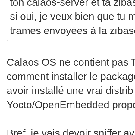
ton calaos-server et ta zib
Calaos::Config::LoadC
si oui, je veux bien que tu 
loaded.
trames envoyées à la zibas
Feb 20 14:37:20 nuc c
INF<503>:calaos_netwo
TCPServer::TCPServer(
Calaos OS ne contient pas T
4456
comment installer le packag
Feb 20 14:37:20 nuc c
avoir installé une vrai distrib
INF<503>:calaos_netwo
Yocto/OpenEmbedded propo
JsonApiServer::JsonAp
port 5454
Bref, je vais devoir sniffer a