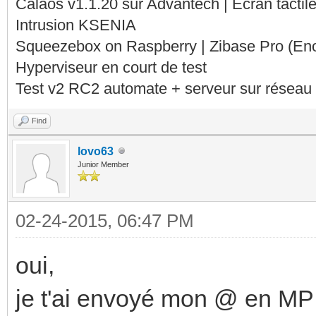
Calaos v1.1.20 sur Advantech | Ecran tacti
Feb 20 14:37:20 nuc c
Intrusion KSENIA
INF<503>:calaos_input
Squeezebox on Raspberry | Zibase Pro (En
Hyperviseur en court de test
IO/Web/WebInputAnalog
Test v2 RC2 automate + serveur sur réseau 
Calaos::WebInputAnalo
Find
() WebInputAnalog::We
lovo63
Feb 20 14:37:20 nuc c
Junior Member
INF<503>:calaos_serve
02-24-2015, 06:47 PM
Calaos::Input*
Calaos::IOFactory::Cr
oui,
Params&)() webinputan
je t'ai envoyé mon @ en MP