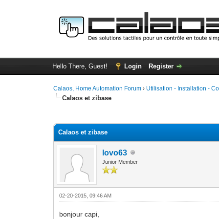
Hello There, Guest!
Login
Register
Calaos, Home Automation Forum
›
Utilisation - Installation - C
Calaos et zibase
0 Vote(s) - 0 Average
1
2
3
4
5
Calaos et zibase
lovo63
Junior Member
02-20-2015, 09:46 AM
bonjour capi,