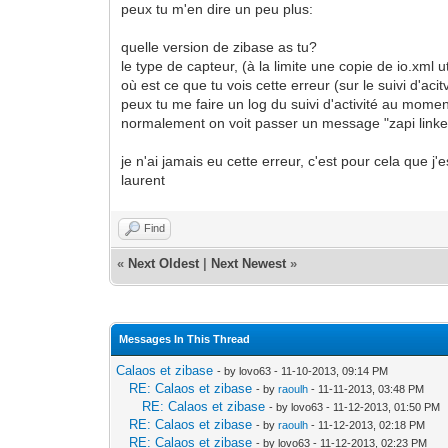
peux tu m'en dire un peu plus:
quelle version de zibase as tu?
le type de capteur, (à la limite une copie de io.xml ut
où est ce que tu vois cette erreur (sur le suivi d'acit
peux tu me faire un log du suivi d'activité au mome
normalement on voit passer un message "zapi linked
je n'ai jamais eu cette erreur, c'est pour cela que j'
laurent
Find
«
Next Oldest
|
Next Newest
»
Messages In This Thread
Calaos et zibase
- by lovo63 - 11-10-2013, 09:14 PM
RE: Calaos et zibase
- by
raoulh
- 11-11-2013, 03:48 PM
RE: Calaos et zibase
- by lovo63 - 11-12-2013, 01:50 PM
RE: Calaos et zibase
- by
raoulh
- 11-12-2013, 02:18 PM
RE: Calaos et zibase
- by lovo63 - 11-12-2013, 02:23 PM