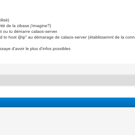
ilisé)
vité de la zibase j'imagine?)
nt ou tu démarre calaos-server.
 to host @ip" au démarage de calaos-server (établissemnt de la connec
essaye d'avoir le plus d'infos possibles