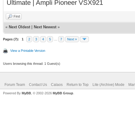
Ultimate | Ampli Pioneer VSX921
Find
«
Next Oldest
|
Next Newest
»
Pages (7):
1
2
3
4
5
…
7
Next »
View a Printable Version
Users browsing this thread: 1 Guest(s)
Forum Team
Contact Us
Calaos
Return to Top
Lite (Archive) Mode
Mar
Powered By
MyBB
, © 2002-2026
MyBB Group
.