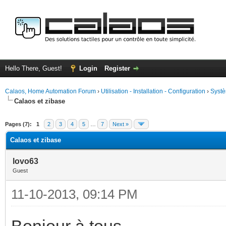
Hello There, Guest!
Login
Register
Calaos, Home Automation Forum
›
Utilisation - Installation - Configuration
›
Systè
Calaos et zibase
ge
Pages (7):
1
2
3
4
5
…
7
Next »
Calaos et zibase
lovo63
Guest
11-10-2013, 09:14 PM
Bonjour à tous,