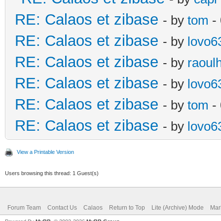
RE: Calaos et zibase
- by
tom
-
RE: Calaos et zibase
- by
lovo6
RE: Calaos et zibase
- by
raoul
RE: Calaos et zibase
- by
lovo6
RE: Calaos et zibase
- by
tom
- 
RE: Calaos et zibase
- by
lovo6
View a Printable Version
Users browsing this thread: 1 Guest(s)
Forum Team
Contact Us
Calaos
Return to Top
Lite (Archive) Mode
Mar