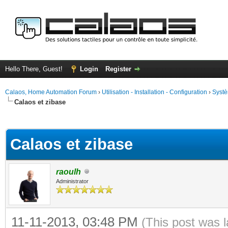
Hello There, Guest!
Login
Register
Calaos, Home Automation Forum
›
Utilisation - Installation - Configuration
›
Systè
Calaos et zibase
ge
Calaos et zibase
raoulh
Administrator
11-11-2013, 03:48 PM
(This post was 