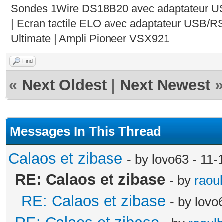
Sondes 1Wire DS18B20 avec adaptateur 
| Ecran tactile ELO avec adaptateur USB/R
Ultimate | Ampli Pioneer VSX921
Find
«
Next Oldest
|
Next Newest
Messages In This Thread
Calaos et zibase
- by lovo63 - 11
RE: Calaos et zibase
- by
raou
RE: Calaos et zibase
- by lov