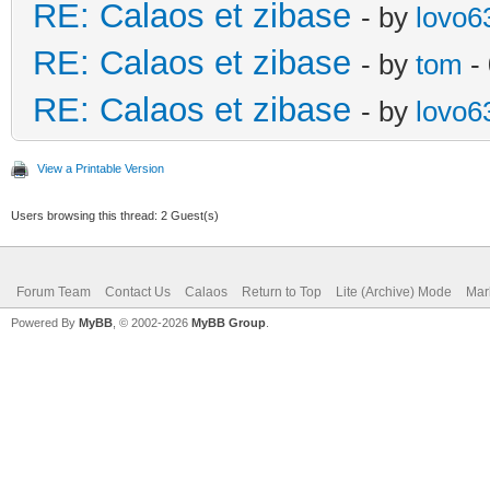
RE: Calaos et zibase
- by
lovo6
RE: Calaos et zibase
- by
tom
- 
RE: Calaos et zibase
- by
lovo6
View a Printable Version
Users browsing this thread: 2 Guest(s)
Forum Team
Contact Us
Calaos
Return to Top
Lite (Archive) Mode
Mar
Powered By
MyBB
, © 2002-2026
MyBB Group
.