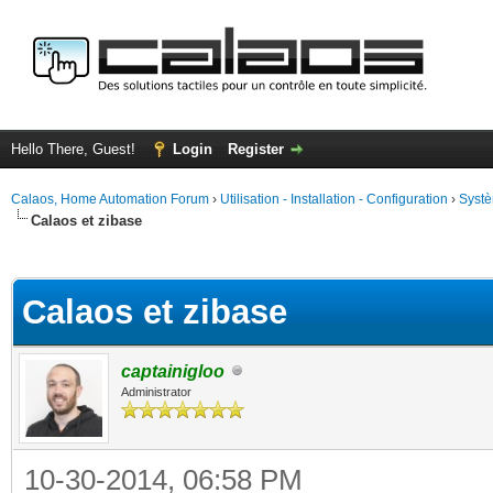
Hello There, Guest!
Login
Register
Calaos, Home Automation Forum
›
Utilisation - Installation - Configuration
›
Systè
Calaos et zibase
ge
Calaos et zibase
captainigloo
Administrator
10-30-2014, 06:58 PM