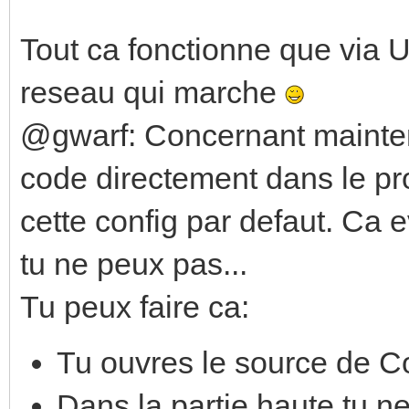
<address> <value> <fa
Tout ca fonctionne que via 
get_dali: <dal
reseau qui marche
dali_search_de
@gwarf: Concernant mainten
dali_get_dev
<dali_line> <address>
code directement dans le p
dali_get_dev
cette config par defaut. Ca
<dali_line> <group>
tu ne peux pas...
dali_device_
Tu peux faire ca:
<dali_line> <address>
Tu ouvres le source de C
dali_device_
Dans la partie haute tu ne 