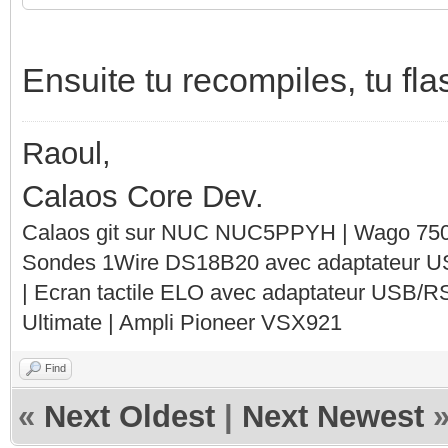
<reset?>
output_addr[0].SameAs
dali_addressin
Ensuite tu recompiles, tu fl
dali_address
output_type[1] := TEL
Raoul,
<dali_line>
output_addr[1].ADDR1 
Calaos Core Dev.
dali_address
output_addr[1].ADDR2 
Calaos git sur NUC NUC5PPYH | Wago 750-
<dali_line> <old_addr
output_addr[1].SameAs
Sondes 1Wire DS18B20 avec adaptateur 
dali_addressin
| Ecran tactile ELO avec adaptateur USB/R
Ultimate | Ampli Pioneer VSX921
<address_to_delete>
output_type[0] := VOL
output_addr[0].ADDR1 
Find
save_config
«
Next Oldest
|
Next Newest
output_addr[0].ADDR2 