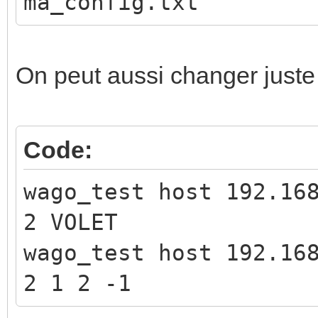
ma_config.txt
get_vers
get_inf
On peut aussi changer juste 
get_info_modu
get_volet_posi
Code:
set_server_
set_output: <
wago_test host 192.16
set_knx_output
2 VOLET
heartbeat (sen
wago_test host 192.16
PLC)
2 1 2 -1
set_dali: <dal