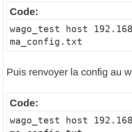
Code:
Where action:
wago_test host 192.16
set_outtype: <
ma_config.txt
(type=NONE, TELERUPTE
VOLET_IMPULSE, TELERU
TELERUPTEUR_DALI_GROU
Puis renvoyer la config au 
DIRECT_KNX_OUTPUT)
get_outtype:
Code:
set_outaddr: <
<out2> <SameAs>
wago_test host 192.16
get_outaddr: