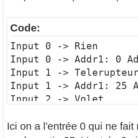
Code:
Input 0 -> Rien
Input 0 -> Addr1: 0 A
Input 1 -> Telerupteu
Input 1 -> Addr1: 25 
Input 2 -> Volet
Input 2 -> Addr1: 30 
Input 3 -> Telerupteu
Ici on a l'entrée 0 qui ne fai