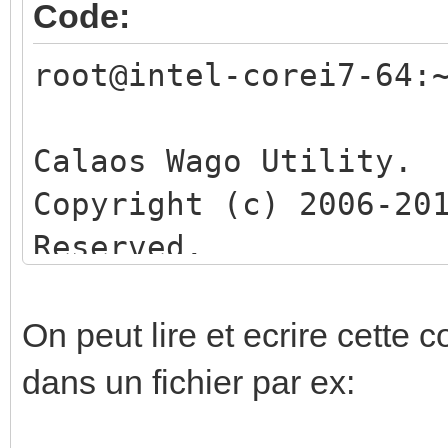
Code:
root@intel-corei7-64:
Calaos Wago Utility.
Copyright (c) 2006-20
Reserved.
config_wago Usage:
On peut lire et ecrire cette 
wago_test host <i
dans un fichier par ex:
<action> [Action opti