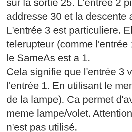
Input 3 -> Addr1: 0 A
sur la sortie 25. L'entrée 2 
addresse 30 et la descente 
L'entrée 3 est particuliere.
telerupteur (comme l'entrée 
le SameAs est a 1.
Cela signifie que l'entrée 3
l'entrée 1. En utilisant le m
de la lampe). Ca permet d'avo
meme lampe/volet. Attention, 
n'est pas utilisé.