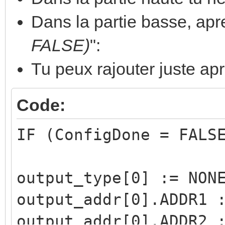
<dali_line> <address>
Dans la partie basse, apre
dali_central:
<boolean> (switch on/
FALSE)
":
dali_blink: 
Tu peux rajouter juste ap
<address> <group?> <b
Code:
dali_blink_st
dali_set_dev
IF (ConfigDone = FALS
<dali_line> <address>
<max_level> <min_leve
output_type[0] := NON
<power_on_level>
output_addr[0].ADDR1 
dali_addressin
output_addr[0].ADDR2 