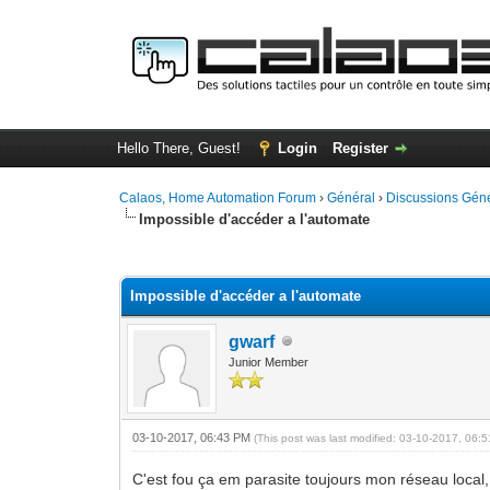
Hello There, Guest!
Login
Register
Calaos, Home Automation Forum
›
Général
›
Discussions Gén
Impossible d'accéder a l'automate
0 Vote(s) - 0 Average
1
2
3
4
5
Impossible d'accéder a l'automate
gwarf
Junior Member
03-10-2017, 06:43 PM
(This post was last modified: 03-10-2017, 06
C'est fou ça em parasite toujours mon réseau local, e