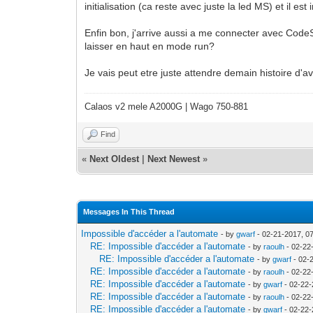
initialisation (ca reste avec juste la led MS) et il e
Enfin bon, j'arrive aussi a me connecter avec CodeSy
laisser en haut en mode run?
Je vais peut etre juste attendre demain histoire d'av
Calaos v2 mele A2000G | Wago 750-881
Find
«
Next Oldest
|
Next Newest
»
Messages In This Thread
Impossible d'accéder a l'automate
- by
gwarf
- 02-21-2017, 0
RE: Impossible d'accéder a l'automate
- by
raoulh
- 02-22
RE: Impossible d'accéder a l'automate
- by
gwarf
- 02-
RE: Impossible d'accéder a l'automate
- by
raoulh
- 02-22
RE: Impossible d'accéder a l'automate
- by
gwarf
- 02-22-
RE: Impossible d'accéder a l'automate
- by
raoulh
- 02-22
RE: Impossible d'accéder a l'automate
- by
gwarf
- 02-22-