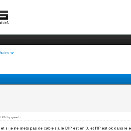
érales
:51 PM by
gwarf
.)
t si je ne mets pas de cable (la le DIP est en 0, et l'IP est ok dans le e