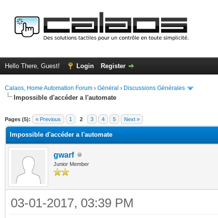
Hello There, Guest!
Login
Register
Calaos, Home Automation Forum
›
Général
›
Discussions Générales
Impossible d'accéder a l'automate
ge
Pages (5):
« Previous
1
2
3
4
5
Next »
Impossible d'accéder a l'automate
gwarf
Junior Member
03-01-2017, 03:39 PM