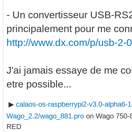
- Un convertisseur USB-RS23
principalement pour me con
http://www.dx.com/p/usb-2-0
J'ai jamais essaye de me co
etre possible...
▶
calaos-os-raspberrypi2-v3.0-alpha6
Wago_2.2/wago_881.pro
on Wago 750-
RED