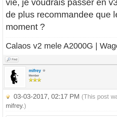
vie, je voudrais passer en v3 
de plus recommandee que le 
moment ?
Calaos v2 mele A2000G | Wag
Find
mifrey
Member
03-03-2017, 02:17 PM
(This post w
mifrey
.)