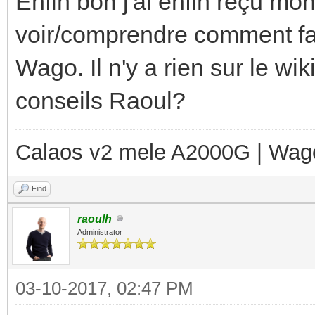
Enfin bon j'ai enfin reçu mo
voir/comprendre comment fair
Wago. Il n'y a rien sur le wik
conseils Raoul?
Calaos v2 mele A2000G | Wag
Find
raoulh
Administrator
03-10-2017, 02:47 PM