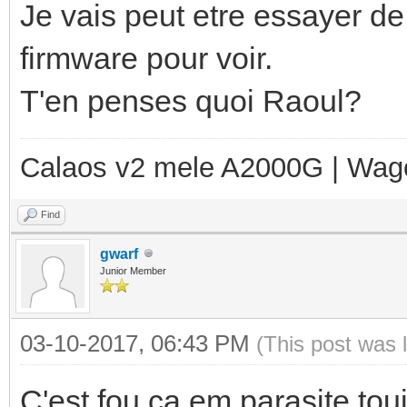
Je vais peut etre essayer de
firmware pour voir.
T'en penses quoi Raoul?
Calaos v2 mele A2000G | Wag
Find
gwarf
Junior Member
03-10-2017, 06:43 PM
(This post was 
C'est fou ça em parasite touj