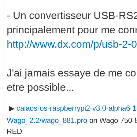
- Un convertisseur USB-RS23
principalement pour me con
http://www.dx.com/p/usb-2-0
J'ai jamais essaye de me co
etre possible...
▶
calaos-os-raspberrypi2-v3.0-alpha6
Wago_2.2/wago_881.pro
on Wago 750-
RED