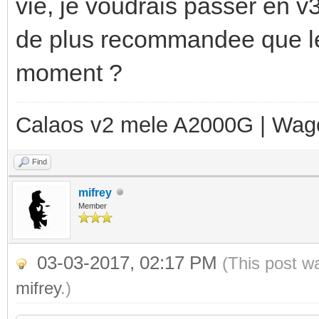
vie, je voudrais passer en v3 
de plus recommandee que le 
moment ?
Calaos v2 mele A2000G | Wag
Find
mifrey
Member
03-03-2017, 02:17 PM
(This post w
mifrey
.)