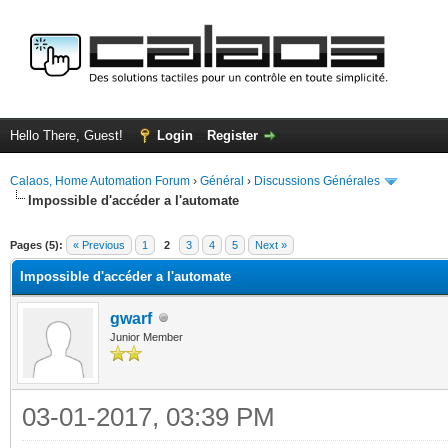
Hello There, Guest!
Login
Register
Calaos, Home Automation Forum
›
Général
›
Discussions Générales
Impossible d'accéder a l'automate
ge
Pages (5):
« Previous
1
2
3
4
5
Next »
Impossible d'accéder a l'automate
gwarf
Junior Member
03-01-2017, 03:39 PM