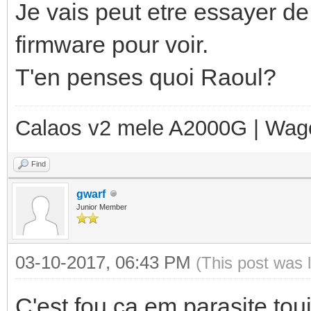
Je vais peut etre essayer de
firmware pour voir.
T'en penses quoi Raoul?
Calaos v2 mele A2000G | Wag
Find
gwarf
Junior Member
03-10-2017, 06:43 PM
(This post was 
C'est fou ça em parasite touj