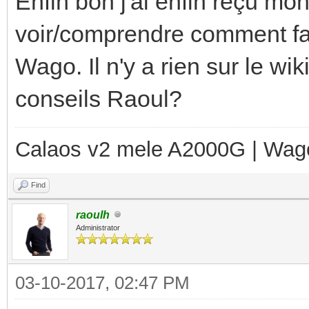
Enfin bon j'ai enfin reçu mo
voir/comprendre comment fair
Wago. Il n'y a rien sur le wik
conseils Raoul?
Calaos v2 mele A2000G | Wag
Find
raoulh
Administrator
03-10-2017, 02:47 PM