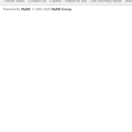
Forum Team
Contact Us
Calaos
Return to Top
Lite (Archive) Mode
Mar
Powered By
MyBB
, © 2002-2026
MyBB Group
.