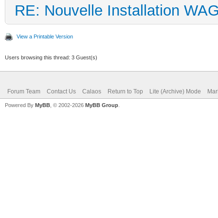
RE: Nouvelle Installation WA
View a Printable Version
Users browsing this thread: 3 Guest(s)
Forum Team
Contact Us
Calaos
Return to Top
Lite (Archive) Mode
Mar
Powered By
MyBB
, © 2002-2026
MyBB Group
.