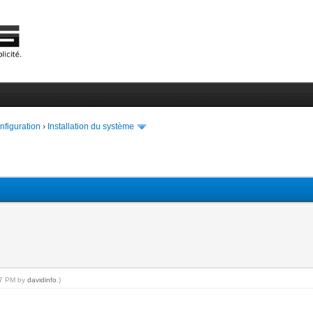
onfiguration
›
Installation du système
:37 PM by
davidinfo
.)