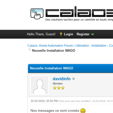
Hello There, Guest!
Login
Register
Calaos, Home Automation Forum
›
Utilisation - Installation - C
Nouvelle Installation WAGO
0 Vote(s) - 0 Average
1
2
3
4
5
Nouvelle Installation WAGO
davidinfo
Member
10-04-2016, 02:50 PM
(This post was last modified: 10-04-2016, 03
Nos messages ce sont croisés