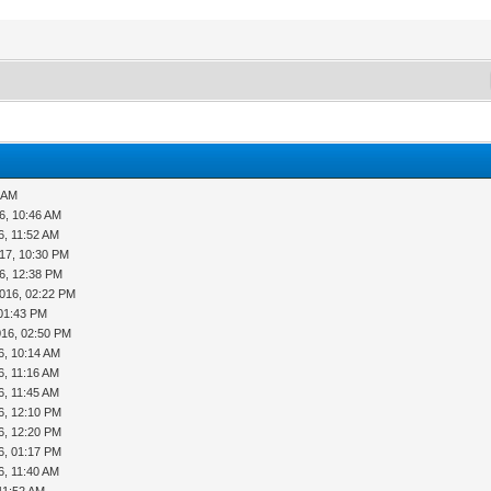
7 AM
6, 10:46 AM
6, 11:52 AM
17, 10:30 PM
6, 12:38 PM
016, 02:22 PM
 01:43 PM
016, 02:50 PM
6, 10:14 AM
6, 11:16 AM
6, 11:45 AM
6, 12:10 PM
6, 12:20 PM
6, 01:17 PM
6, 11:40 AM
11:52 AM