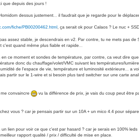
i que depuis des jours !
Homidom dessus justement... il faudrait que je regarde pour le déplace
lc.com/fiche/PB00200462.html
, ça serait ok pour Calaos ? Le nuc + S
'est pas assez stable, je descendrais en v2. Par contre, tu ne mets pas d
t c'est quand même plus fiable et rapide...
lus en ce moment et sondes de température, par contre, ca veut dire que
ature donc du chauffage/volet/VMC suivant les températures/lumière/cal
midité de l'espace de vie, température et luminosité extérieure... a voi
ais partir sur le 1-wire et si besoin plus tard switcher sur une carte ana
ar me convaincre
vu la différence de prix, je vais du coup peut être p
i chez vous ? car je pensais partir sur un 10A + un mico 4.4 pour séparer
is un lien pour voir ce que c'est par hasard ? car je serais en 100% 
eilleur rapport qualité / prix / difficulté de mise en place.