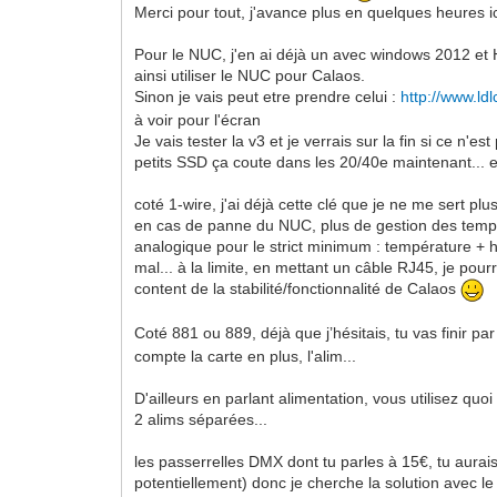
Merci pour tout, j'avance plus en quelques heures ic
Pour le NUC, j'en ai déjà un avec windows 2012 et 
ainsi utiliser le NUC pour Calaos.
Sinon je vais peut etre prendre celui :
http://www.ld
à voir pour l'écran
Je vais tester la v3 et je verrais sur la fin si ce n
petits SSD ça coute dans les 20/40e maintenant... e
coté 1-wire, j'ai déjà cette clé que je ne me sert p
en cas de panne du NUC, plus de gestion des tempér
analogique pour le strict minimum : température + hu
mal... à la limite, en mettant un câble RJ45, je pourr
content de la stabilité/fonctionnalité de Calaos
Coté 881 ou 889, déjà que j’hésitais, tu vas finir p
compte la carte en plus, l'alim...
D'ailleurs en parlant alimentation, vous utilisez quo
2 alims séparées...
les passerrelles DMX dont tu parles à 15€, tu aura
potentiellement) donc je cherche la solution avec le m