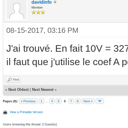
davidinfo
Member
08-15-2017, 03:16 PM
J'ai trouvé. En fait 10V = 3
il faut que j'utilise le coef A
Find
«
Next Oldest
|
Next Newest
»
Pages (8):
« Previous
1
…
4
5
6
7
8
Next »
View a Printable Version
Users browsing this thread: 2 Guest(s)