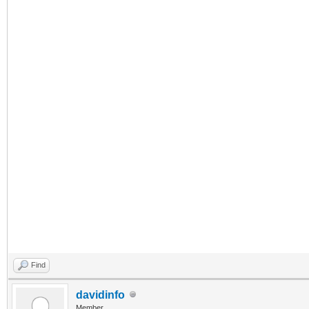
Find
davidinfo
Member