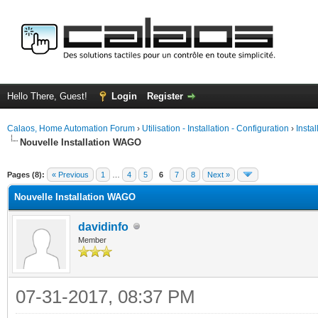
Hello There, Guest!
Login
Register
Calaos, Home Automation Forum
›
Utilisation - Installation - Configuration
›
Insta
Nouvelle Installation WAGO
ge
Pages (8):
« Previous
1
…
4
5
6
7
8
Next »
Nouvelle Installation WAGO
davidinfo
Member
07-31-2017, 08:37 PM