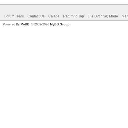
Forum Team
Contact Us
Calaos
Return to Top
Lite (Archive) Mode
Mar
Powered By
MyBB
, © 2002-2026
MyBB Group
.