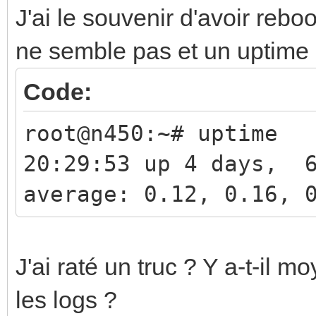
int, std::vector<shor
J'ai le souvenir d'avoir reboo
WagoCtrl::read_words(
ne semble pas et un uptime 
Jul 21 04:23:34 n450 
Code:
INF<541>:calaos_serve
root@n450:~# uptime
Calaos::Config::saveS
20:29:53 up 4 days, 
file written successf
average: 0.12, 0.16, 
(/home/root/.cache/ca
Jul 21 04:23:34 n450 
INF<541>:calaos_wago 
J'ai raté un truc ? Y a-t-il 
bool Calaos::WagoCtrl
les logs ?