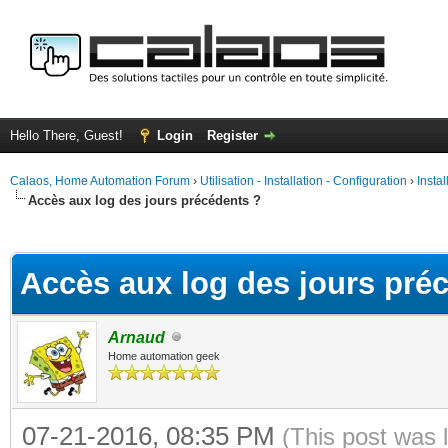
Hello There, Guest!
Login
Register
Calaos, Home Automation Forum
›
Utilisation - Installation - Configuration
›
Insta
Accès aux log des jours précédents ?
ge
Accès aux log des jours pré
Arnaud
Home automation geek
07-21-2016, 08:35 PM
(This post was 