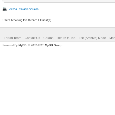
View a Printable Version
Users browsing this thread: 1 Guest(s)
Forum Team
Contact Us
Calaos
Return to Top
Lite (Archive) Mode
Mar
Powered By
MyBB
, © 2002-2026
MyBB Group
.