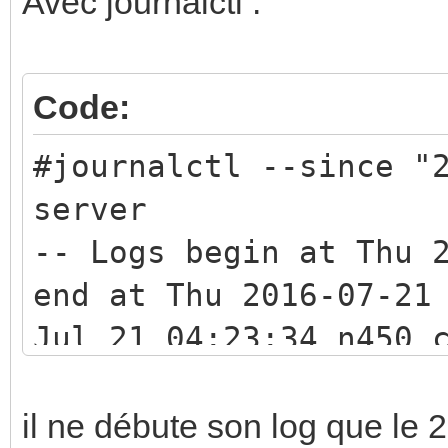
Avec journalctl :
Code:
#journalctl --since "
server
-- Logs begin at Thu 
end at Thu 2016-07-21
Jul 21 04:23:34 n450 
INF<541>:calaos_wago 
bool Calaos::WagoCtrl
il ne débute son log que le 