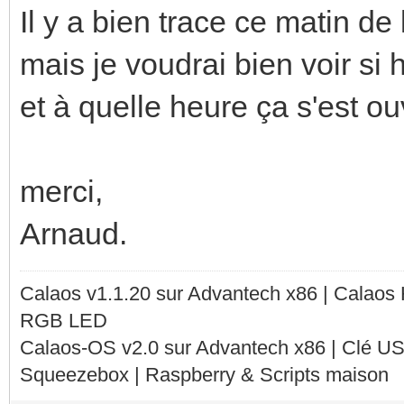
int, std::vector<bool
Il y a bien trace ce matin de
WagoCtrl::read_bits(0
mais je voudrai bien voir si hi
Jul 21 04:23:34 n450 
et à quelle heure ça s'est ou
INF<541>:calaos_wago 
bool Calaos::WagoCtrl
merci,
int, std::vector<shor
Arnaud.
WagoCtrl::read_words(
Calaos v1.1.20 sur Advantech x86 | Calaos
RGB LED
Calaos-OS v2.0 sur Advantech x86 | Clé U
Squeezebox | Raspberry & Scripts maison