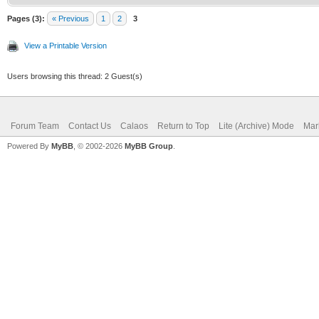
Pages (3):
« Previous
1
2
3
View a Printable Version
Users browsing this thread: 2 Guest(s)
Forum Team
Contact Us
Calaos
Return to Top
Lite (Archive) Mode
Mar
Powered By
MyBB
, © 2002-2026
MyBB Group
.