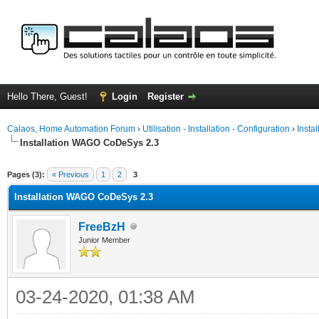
Hello There, Guest!
Login
Register
Calaos, Home Automation Forum
›
Utilisation - Installation - Configuration
›
Insta
Installation WAGO CoDeSys 2.3
ge
Pages (3):
« Previous
1
2
3
Installation WAGO CoDeSys 2.3
FreeBzH
Junior Member
03-24-2020, 01:38 AM