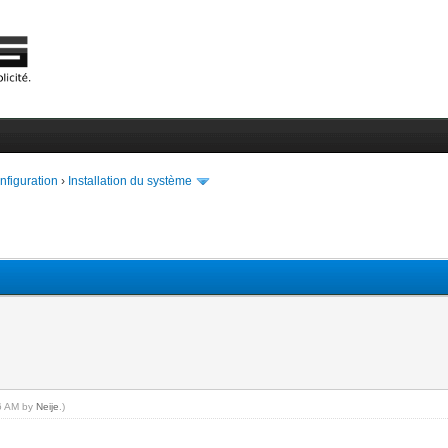
onfiguration
›
Installation du système
16 AM by
Neije
.)