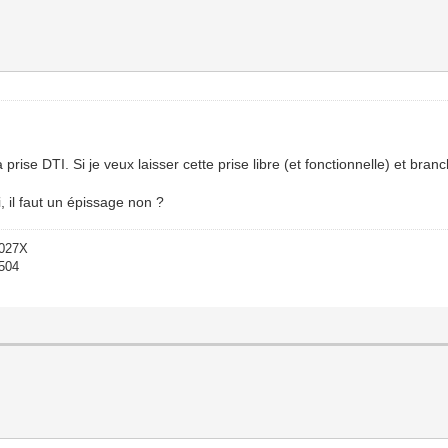
rise DTI. Si je veux laisser cette prise libre (et fonctionnelle) et branc
i, il faut un épissage non ?
-027X
1504