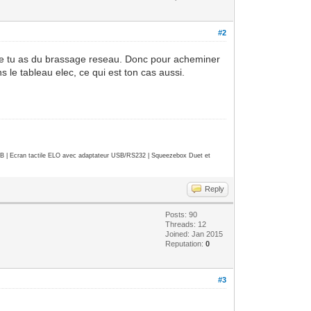
#2
 que tu as du brassage reseau. Donc pour acheminer
s le tableau elec, ce qui est ton cas aussi.
| Ecran tactile ELO avec adaptateur USB/RS232 | Squeezebox Duet et
Reply
Posts: 90
Threads: 12
Joined: Jan 2015
Reputation:
0
#3