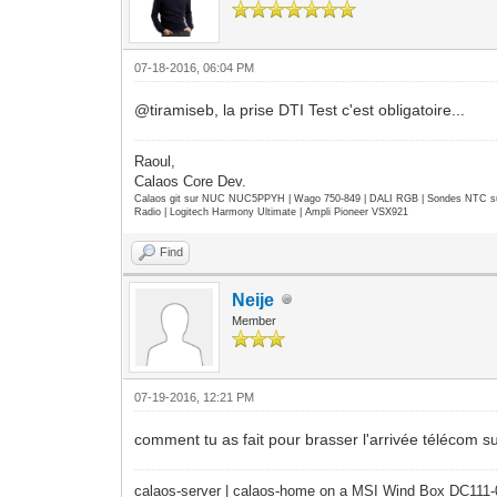
07-18-2016, 06:04 PM
@tiramiseb, la prise DTI Test c'est obligatoire...
Raoul,
Calaos Core Dev.
Calaos git sur NUC NUC5PPYH | Wago 750-849 | DALI RGB | Sondes NTC su
Radio | Logitech Harmony Ultimate | Ampli Pioneer VSX921
Find
Neije
Member
07-19-2016, 12:21 PM
comment tu as fait pour brasser l'arrivée télécom su
calaos-server | calaos-home on a MSI Wind Box DC111