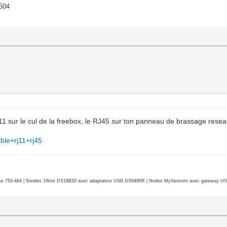
1504
 sur le cul de la freebox, le RJ45 sur ton panneau de brassage reseau,
able+rj11+rj45
r 750-464 | Sondes 1Wire DS18B20 avec adaptateur USB DS9490R | Nodes MySensors avec gateway USB 