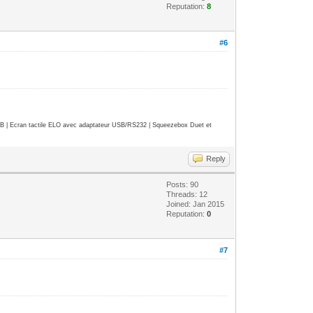
Reputation:
8
#6
| Ecran tactile ELO avec adaptateur USB/RS232 | Squeezebox Duet et
Reply
Posts: 90
Threads: 12
Joined: Jan 2015
Reputation:
0
#7