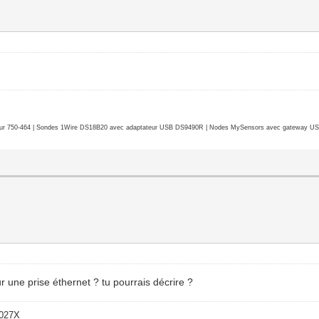
r 750-464 | Sondes 1Wire DS18B20 avec adaptateur USB DS9490R | Nodes MySensors avec gateway USB 
r une prise éthernet ? tu pourrais décrire ?
-027X