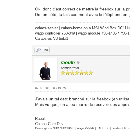
Ok, donc c'est correct de mettre la freebox sur la pr
De ton côté, tu fais comment avec le téléphone en
calaos-server | calaos-home on a MSI Wind Box DC111
wago controller 750-849 | wago module 750-1405 / 750-
Calaos-os V3 beta1
Find
raoulh
Administrator
07-18-2016, 03:19 PM
J'avais un tel detc branché sur la freebox (en utili
Mais vu que j'en ai eu marre de recevoir des appels 
Raoul,
Calaos Core Dev.
Calaos git sur NUC NUC5PPYH | Wago 750-849 | DALI RGB | Sondes NTC su