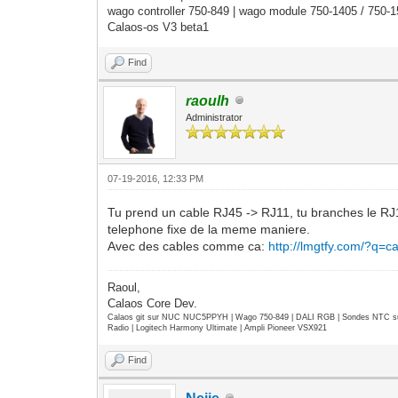
wago controller 750-849 | wago module 750-1405 / 750-
Calaos-os V3 beta1
Find
raoulh
Administrator
07-19-2016, 12:33 PM
Tu prend un cable RJ45 -> RJ11, tu branches le RJ11
telephone fixe de la meme maniere.
Avec des cables comme ca:
http://lmgtfy.com/?q=c
Raoul,
Calaos Core Dev.
Calaos git sur NUC NUC5PPYH | Wago 750-849 | DALI RGB | Sondes NTC su
Radio | Logitech Harmony Ultimate | Ampli Pioneer VSX921
Find