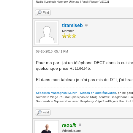
Radio | Logitech Harmony Ultimate | Ampli Pioneer VSX921
Find
tiramiseb
Member
07-18-2016, 05:41 PM
Pour ma part j'ai un téléphone DECT dans la cuisi
quelconque prise RJ11/RJ45.
Et dans mon tableau je n'ai pas mis de DTI, j'ai b
Sébastien Maccagnoni-Munch
-
Maison en autorénovation
, on ne gar
Automate Wago 750-849 (mais pas de KNX), centrale Beaglebone Bla
Sonorisation Squeezebox avec Raspberry Pi (piCorePlayer), Kia Soul E
Find
raoulh
Administrator