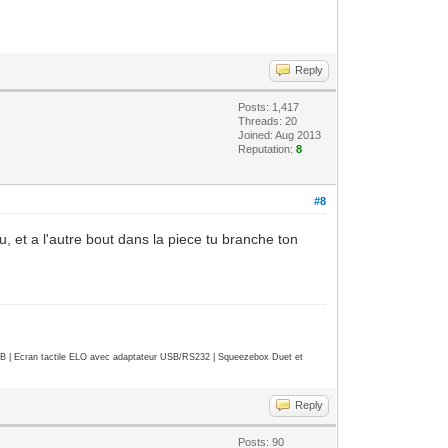
Reply
Posts: 1,417
Threads: 20
Joined: Aug 2013
Reputation:
8
#8
 et a l'autre bout dans la piece tu branche ton
| Ecran tactile ELO avec adaptateur USB/RS232 | Squeezebox Duet et
Reply
Posts: 90