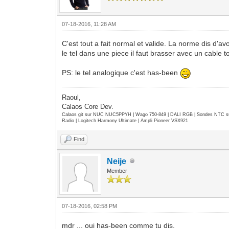
07-18-2016, 11:28 AM
C'est tout a fait normal et valide. La norme dis d
le tel dans une piece il faut brasser avec un cable t
PS: le tel analogique c'est has-been
Raoul,
Calaos Core Dev.
Calaos git sur NUC NUC5PPYH | Wago 750-849 | DALI RGB | Sondes NTC su
Radio | Logitech Harmony Ultimate | Ampli Pioneer VSX921
Find
Neije
Member
07-18-2016, 02:58 PM
mdr ... oui has-been comme tu dis.