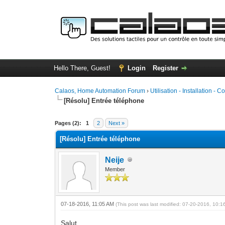
Hello There, Guest!
Login
Register
Calaos, Home Automation Forum
›
Utilisation - Installation - C
[Résolu] Entrée téléphone
0 Vote(s) - 0 Average
1
2
3
4
5
Pages (2):
1
2
Next »
[Résolu] Entrée téléphone
Neije
Member
07-18-2016, 11:05 AM
(This post was last modified: 07-20-2016, 10:
Salut