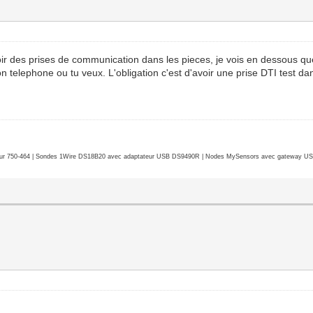
'avoir des prises de communication dans les pieces, je vois en dessous
on telephone ou tu veux. L'obligation c'est d'avoir une prise DTI test dan
r 750-464 | Sondes 1Wire DS18B20 avec adaptateur USB DS9490R | Nodes MySensors avec gateway USB 