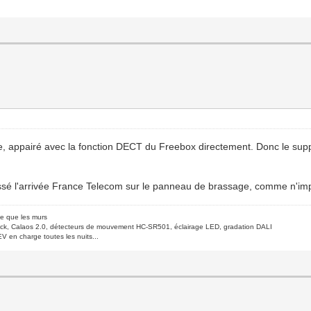
ne, appairé avec la fonction DECT du Freebox directement. Donc le sup
rassé l'arrivée France Telecom sur le panneau de brassage, comme n'imp
de que les murs
ck, Calaos 2.0, détecteurs de mouvement HC-SR501, éclairage LED, gradation DALI
V en charge toutes les nuits...