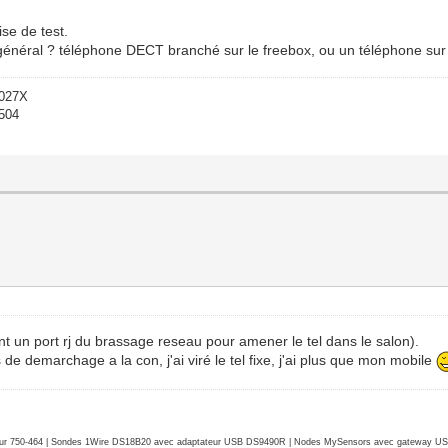
ise de test.
 général ? téléphone DECT branché sur le freebox, ou un téléphone sur
-027X
1504
sant un port rj du brassage reseau pour amener le tel dans le salon).
de demarchage a la con, j'ai viré le tel fixe, j'ai plus que mon mobile
r 750-464 | Sondes 1Wire DS18B20 avec adaptateur USB DS9490R | Nodes MySensors avec gateway USB 