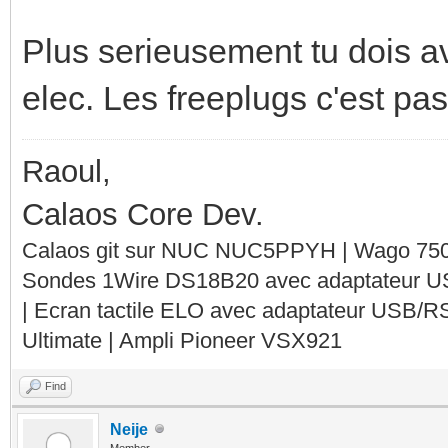
Plus serieusement tu dois av
elec. Les freeplugs c'est pas
Raoul,
Calaos Core Dev.
Calaos git sur NUC NUC5PPYH | Wago 750-
Sondes 1Wire DS18B20 avec adaptateur 
| Ecran tactile ELO avec adaptateur USB/R
Ultimate | Ampli Pioneer VSX921
Find
Neije
Member