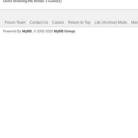
Users browsing this thread: 1 Guest(s)
Forum Team
Contact Us
Calaos
Return to Top
Lite (Archive) Mode
Mar
Powered By
MyBB
, © 2002-2026
MyBB Group
.