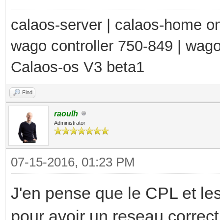
calaos-server | calaos-home 
wago controller 750-849 | wag
Calaos-os V3 beta1
Find
raoulh
Administrator
07-15-2016, 01:23 PM
J'en pense que le CPL et les
pour avoir un reseau correct 