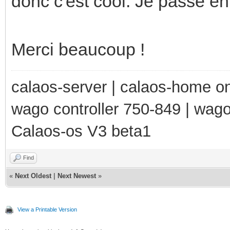
donc c'est cool. Je passe en
Merci beaucoup !
calaos-server | calaos-home 
wago controller 750-849 | wag
Calaos-os V3 beta1
Find
«
Next Oldest
|
Next Newest
»
View a Printable Version