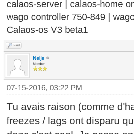
calaos-server | calaos-home 
wago controller 750-849 | wag
Calaos-os V3 beta1
Find
Neije
Member
07-15-2016, 03:22 PM
Tu avais raison (comme d'hab
freezes / lags ont disparu q