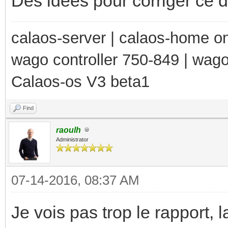
Des idées pour corriger ce
calaos-server | calaos-home 
wago controller 750-849 | wag
Calaos-os V3 beta1
Find
raoulh
Administrator
07-14-2016, 08:37 AM
Je vois pas trop le rapport, 