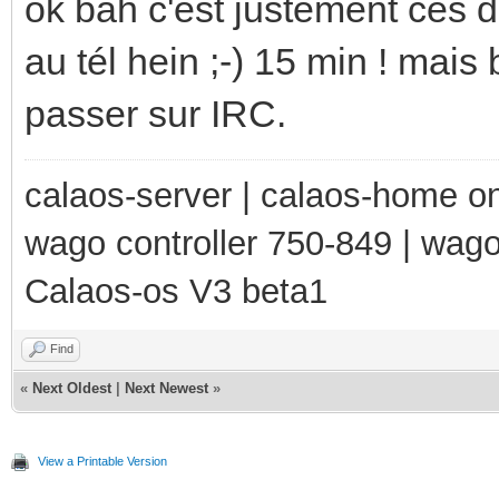
ok bah c'est justement ces d
au tél hein ;-) 15 min ! mais 
passer sur IRC.
calaos-server | calaos-home 
wago controller 750-849 | wag
Calaos-os V3 beta1
Find
«
Next Oldest
|
Next Newest
»
View a Printable Version