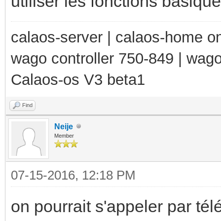
utiliser les fonctions basique
calaos-server | calaos-home 
wago controller 750-849 | wag
Calaos-os V3 beta1
Find
Neije
Member
07-15-2016, 12:18 PM
on pourrait s'appeler par té