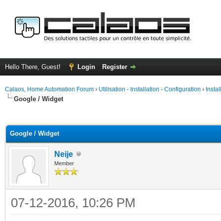
Hello There, Guest!
Login
Register
Calaos, Home Automation Forum
›
Utilisation - Installation - Configuration
›
Insta
Google / Widget
ge
Google / Widget
Neije
Member
07-12-2016, 10:26 PM