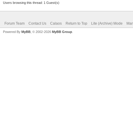
Users browsing this thread: 1 Guest(s)
Forum Team
Contact Us
Calaos
Return to Top
Lite (Archive) Mode
Mar
Powered By
MyBB
, © 2002-2026
MyBB Group
.