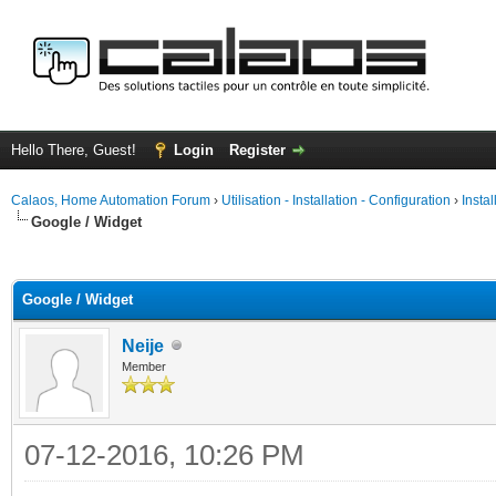
Hello There, Guest!
Login
Register
Calaos, Home Automation Forum
›
Utilisation - Installation - Configuration
›
Insta
Google / Widget
ge
Google / Widget
Neije
Member
07-12-2016, 10:26 PM