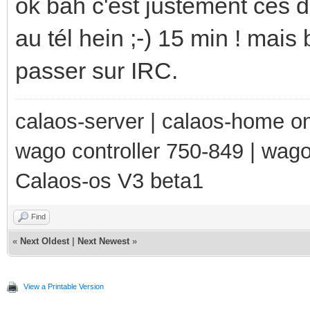
ok bah c'est justement ces d
au tél hein ;-) 15 min ! mais 
passer sur IRC.
calaos-server | calaos-home 
wago controller 750-849 | wag
Calaos-os V3 beta1
Find
«
Next Oldest
|
Next Newest
»
View a Printable Version