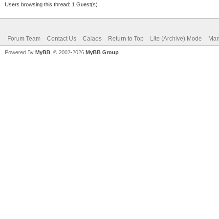
Users browsing this thread: 1 Guest(s)
Forum Team
Contact Us
Calaos
Return to Top
Lite (Archive) Mode
Mar
Powered By
MyBB
, © 2002-2026
MyBB Group
.