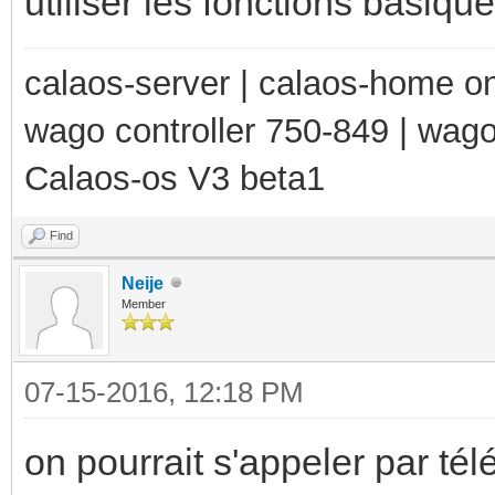
utiliser les fonctions basique
calaos-server | calaos-home 
wago controller 750-849 | wag
Calaos-os V3 beta1
Find
Neije
Member
07-15-2016, 12:18 PM
on pourrait s'appeler par té