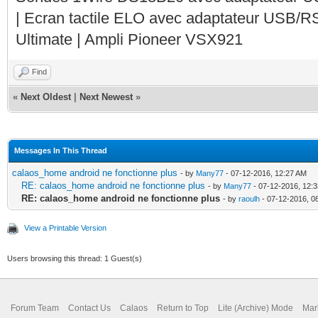
| Ecran tactile ELO avec adaptateur USB/R
Ultimate | Ampli Pioneer VSX921
Find
«
Next Oldest
|
Next Newest
»
Messages In This Thread
calaos_home android ne fonctionne plus
- by
Many77
- 07-12-2016, 12:27 AM
RE: calaos_home android ne fonctionne plus
- by
Many77
- 07-12-2016, 12:
RE: calaos_home android ne fonctionne plus
- by
raoulh
- 07-12-2016, 0
View a Printable Version
Users browsing this thread: 1 Guest(s)
Forum Team
Contact Us
Calaos
Return to Top
Lite (Archive) Mode
Mar