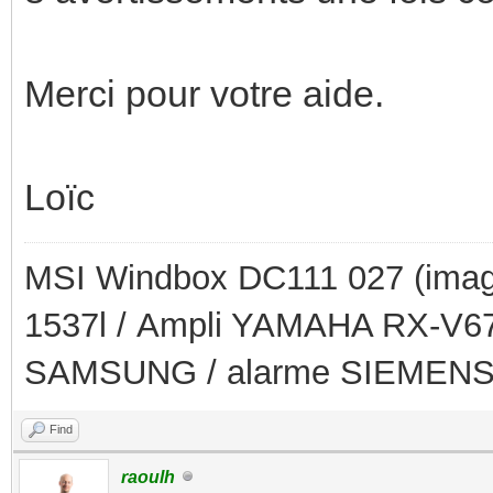
Merci pour votre aide.
Loïc
MSI Windbox DC111 027 (imag
1537l / Ampli YAMAHA RX-V679
SAMSUNG / alarme SIEMEN
Find
raoulh