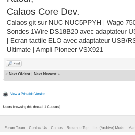
Calaos Core Dev.
Calaos git sur NUC NUC5PPYH | Wago 750-
Sondes 1Wire DS18B20 avec adaptateur 
| Ecran tactile ELO avec adaptateur USB/R
Ultimate | Ampli Pioneer VSX921
Find
«
Next Oldest
|
Next Newest
»
View a Printable Version
Users browsing this thread: 1 Guest(s)
Forum Team
Contact Us
Calaos
Return to Top
Lite (Archive) Mode
Mar