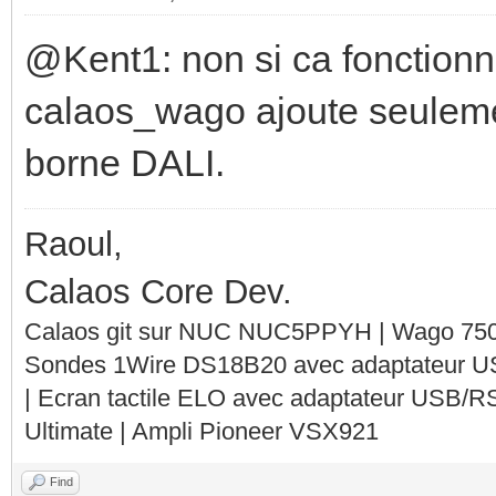
@Kent1: non si ca fonctionne,
calaos_wago ajoute seuleme
borne DALI.
Raoul,
Calaos Core Dev.
Calaos git sur NUC NUC5PPYH | Wago 750-
Sondes 1Wire DS18B20 avec adaptateur 
| Ecran tactile ELO avec adaptateur USB/R
Ultimate | Ampli Pioneer VSX921
Find