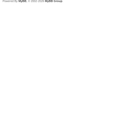
Powered By
MyBB
, © 2002-2026
MyBB Group
.