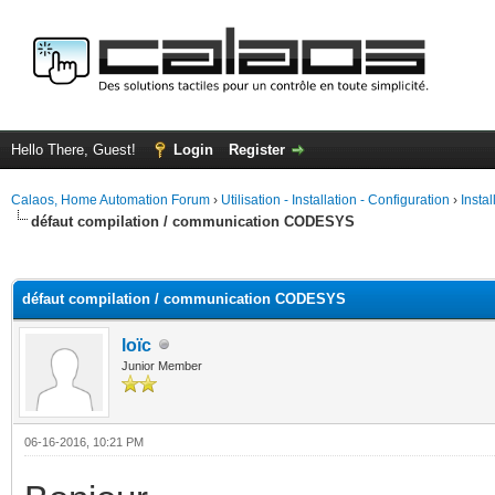
Hello There, Guest!
Login
Register
Calaos, Home Automation Forum
›
Utilisation - Installation - Configuration
›
Insta
défaut compilation / communication CODESYS
ge
défaut compilation / communication CODESYS
loïc
Junior Member
06-16-2016, 10:21 PM