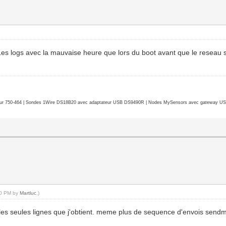
 Les logs avec la mauvaise heure que lors du boot avant que le reseau s
r 750-464 | Sondes 1Wire DS18B20 avec adaptateur USB DS9490R | Nodes MySensors avec gateway USB 
:30 PM by
Martluc
.)
les seules lignes que j'obtient. meme plus de sequence d'envois sendma