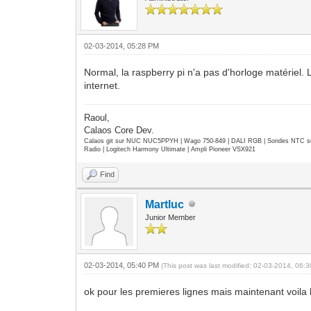
02-03-2014, 05:28 PM
Normal, la raspberry pi n'a pas d'horloge matériel.
internet.
Raoul,
Calaos Core Dev.
Calaos git sur NUC NUC5PPYH | Wago 750-849 | DALI RGB | Sondes NTC su
Radio | Logitech Harmony Ultimate | Ampli Pioneer VSX921
Find
Martluc
Junior Member
02-03-2014, 05:40 PM
(This post was last modified: 02-03-2014, 06
ok pour les premieres lignes mais maintenant voila 