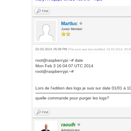
Find
Martluc
Junior Member
02-03-2014, 05:08 PM
(This post was last modified: 02-03-2014, 05
root@raspberrypi:~# date
Mon Feb 3 16:04:07 UTC 2014
root@raspberrypi:~#
Lors de l'edition des logs je suis sur date 01/01 à 
quelle commande pour purger les logs?
Find
raoulh
Administrator