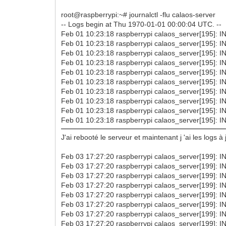
root@raspberrypi:~# journalctl -flu calaos-server
-- Logs begin at Thu 1970-01-01 00:00:04 UTC. --
Feb 01 10:23:18 raspberrypi calaos_server[195]: IN
Feb 01 10:23:18 raspberrypi calaos_server[195]: I
Feb 01 10:23:18 raspberrypi calaos_server[195]: IN
Feb 01 10:23:18 raspberrypi calaos_server[195]: I
Feb 01 10:23:18 raspberrypi calaos_server[195]: IN
Feb 01 10:23:18 raspberrypi calaos_server[195]: I
Feb 01 10:23:18 raspberrypi calaos_server[195]: IN
Feb 01 10:23:18 raspberrypi calaos_server[195]: I
Feb 01 10:23:18 raspberrypi calaos_server[195]: IN
Feb 01 10:23:18 raspberrypi calaos_server[195]: I
J'ai rebooté le serveur et maintenant j 'ai les logs à j
Feb 03 17:27:20 raspberrypi calaos_server[199]: IN
Feb 03 17:27:20 raspberrypi calaos_server[199]: I
Feb 03 17:27:20 raspberrypi calaos_server[199]: IN
Feb 03 17:27:20 raspberrypi calaos_server[199]: I
Feb 03 17:27:20 raspberrypi calaos_server[199]: IN
Feb 03 17:27:20 raspberrypi calaos_server[199]: IN
Feb 03 17:27:20 raspberrypi calaos_server[199]: I
Feb 03 17:27:20 raspberrypi calaos_server[199]: IN