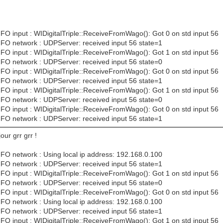
FO input : WIDigitalTriple::ReceiveFromWago(): Got 0 on std input 56
NFO network : UDPServer: received input 56 state=1
FO input : WIDigitalTriple::ReceiveFromWago(): Got 1 on std input 56
NFO network : UDPServer: received input 56 state=0
FO input : WIDigitalTriple::ReceiveFromWago(): Got 0 on std input 56
NFO network : UDPServer: received input 56 state=1
FO input : WIDigitalTriple::ReceiveFromWago(): Got 1 on std input 56
NFO network : UDPServer: received input 56 state=0
FO input : WIDigitalTriple::ReceiveFromWago(): Got 0 on std input 56
NFO network : UDPServer: received input 56 state=1
our grr grr !
FO network : Using local ip address: 192.168.0.100
NFO network : UDPServer: received input 56 state=1
FO input : WIDigitalTriple::ReceiveFromWago(): Got 1 on std input 56
NFO network : UDPServer: received input 56 state=0
FO input : WIDigitalTriple::ReceiveFromWago(): Got 0 on std input 56
FO network : Using local ip address: 192.168.0.100
NFO network : UDPServer: received input 56 state=1
FO input : WIDigitalTriple::ReceiveFromWago(): Got 1 on std input 56