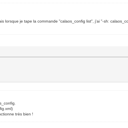
 lorsque je tape la commande "calaos_config list", j'ai "-sh: calaos_co
s_config.
fig.xml)
nctionne très bien !