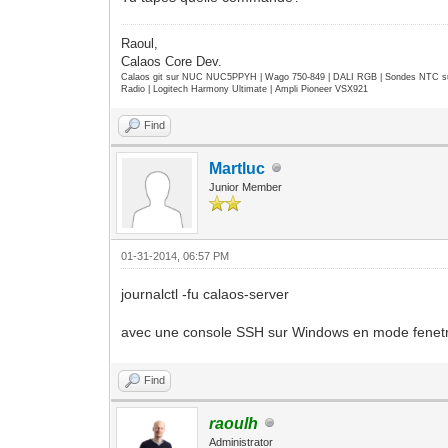
Raoul,
Calaos Core Dev.
Calaos git sur NUC NUC5PPYH | Wago 750-849 | DALI RGB | Sondes NTC su
Radio | Logitech Harmony Ultimate | Ampli Pioneer VSX921
Find
Martluc
Junior Member
01-31-2014, 06:57 PM
journalctl -fu calaos-server
avec une console SSH sur Windows en mode fenetr
Find
raoulh
Administrator