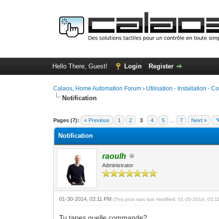
Hello There, Guest!
Login
Register
Calaos, Home Automation Forum
›
Utilisation - Installation - C
Notification
0 Vote(s) - 0 Average
1
2
3
4
5
Pages (7):
« Previous
1
2
3
4
5
…
7
Next »
Notification
raoulh
Administrator
01-30-2014, 03:11 PM
(This post was last modified: 01-30-2014, 03:
Tu tapes quelle commande?