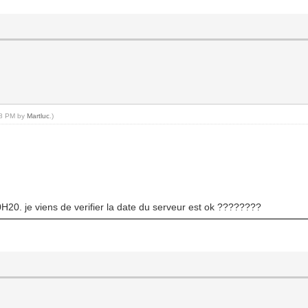
:08 PM by
Martluc
.)
10H20. je viens de verifier la date du serveur est ok ????????