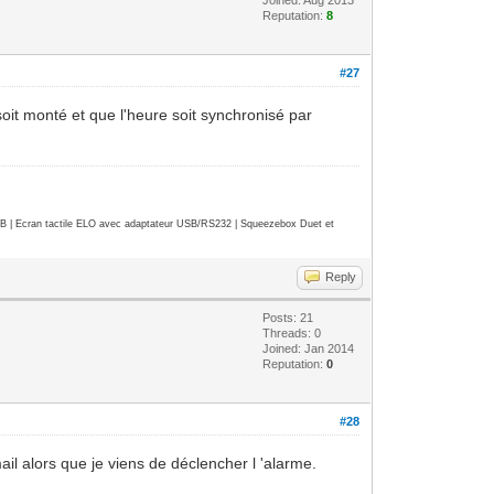
Reputation:
8
#27
oit monté et que l'heure soit synchronisé par
| Ecran tactile ELO avec adaptateur USB/RS232 | Squeezebox Duet et
Reply
Posts: 21
Threads: 0
Joined: Jan 2014
Reputation:
0
#28
il alors que je viens de déclencher l 'alarme.