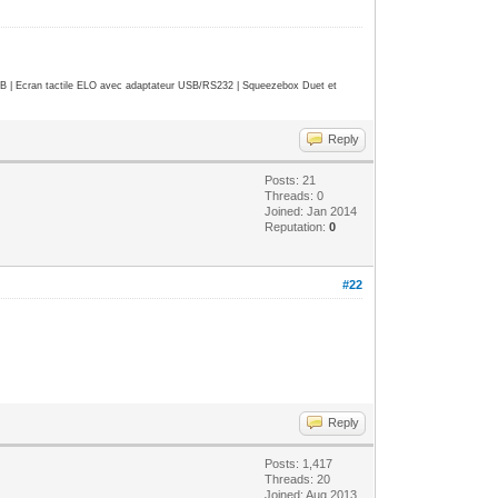
| Ecran tactile ELO avec adaptateur USB/RS232 | Squeezebox Duet et
Reply
Posts: 21
Threads: 0
Joined: Jan 2014
Reputation:
0
#22
Reply
Posts: 1,417
Threads: 20
Joined: Aug 2013