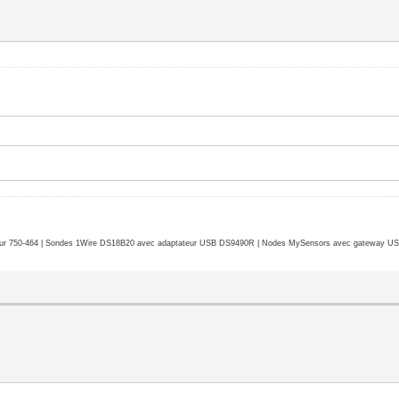
r 750-464 | Sondes 1Wire DS18B20 avec adaptateur USB DS9490R | Nodes MySensors avec gateway USB 