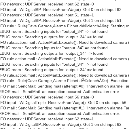
NFO network : UDPServer: received input 62 state=0
NFO input : WIDigitalBP::ReceiveFromWago(): Got 0 on std input 62
NFO network : UDPServer: received input 51 state=1
NFO input : WIDigitalBP::ReceiveFromWago(): Got 1 on std input 51
NFO rule : Rule(Cave Garage,Alarme Fichet dÃ©clenchÃ©e): Starting ex
EBUG room : Searching inputs for "output_34" => not found
EBUG room : Searching outputs for "output_34" => found
NFO rule.action.mail : ActionMail::Execute(): Need to download camera
EBUG room : Searching inputs for "output_34" => not found
EBUG room : Searching outputs for "output_34" => found
NFO rule.action.mail : ActionMail::Execute(): Need to download camera
EBUG room : Searching inputs for "output_34" => not found
EBUG room : Searching outputs for "output_34" => found
NFO rule.action.mail : ActionMail::Execute(): Need to download camera
INFO rule : Rule(Cave Garage,Alarme Fichet dÃ©clenchÃ©e): Execution
FO mail : SendMail: Sending mail (attempt #0) "Intervention alarme Ta
ROR mail : SendMail: an exception occured: Authentication error.
NFO network : UDPServer: received input 56 state=0
FO input : WIDigitalTriple::ReceiveFromWago(): Got 0 on std input 56
FO mail : SendMail: Sending mail (attempt #1) "Intervention alarme Ta
ROR mail : SendMail: an exception occured: Authentication error.
NFO network : UDPServer: received input 62 state=1
NFO input : WIDigitalBP::ReceiveFromWago(): Got 1 on std input 62