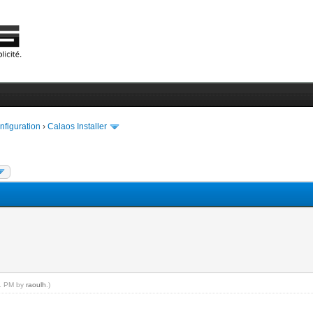
onfiguration
›
Calaos Installer
11 PM by
raoulh
.)