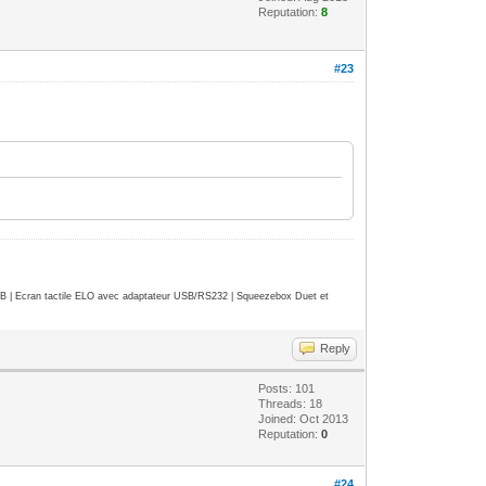
Reputation:
8
#23
| Ecran tactile ELO avec adaptateur USB/RS232 | Squeezebox Duet et
Reply
Posts: 101
Threads: 18
Joined: Oct 2013
Reputation:
0
#24