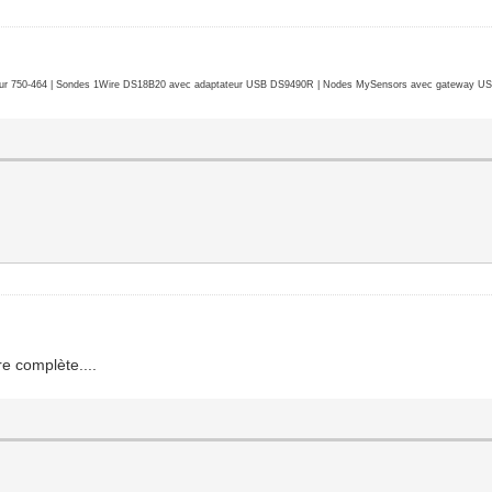
r 750-464 | Sondes 1Wire DS18B20 avec adaptateur USB DS9490R | Nodes MySensors avec gateway USB 
e complète....