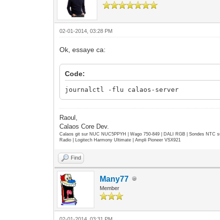
02-01-2014, 03:28 PM
Ok, essaye ca:
Code:
journalctl -flu calaos-server
Raoul,
Calaos Core Dev.
Calaos git sur NUC NUC5PPYH | Wago 750-849 | DALI RGB | Sondes NTC su
Radio | Logitech Harmony Ultimate | Ampli Pioneer VSX921
Find
Many77
Member
02-01-2014, 03:31 PM