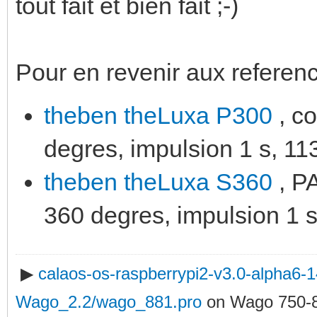
tout fait et bien fait ;-)
Pour en revenir aux reference
theben theLuxa P300
, co
degres, impulsion 1 s, 1
theben theLuxa S360
, PA
360 degres, impulsion 1 
▶
calaos-os-raspberrypi2-v3.0-alpha6
Wago_2.2/wago_881.pro
on Wago 750-