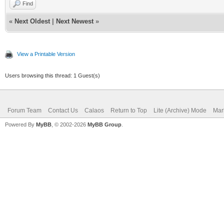
Find
«
Next Oldest
|
Next Newest
»
View a Printable Version
Users browsing this thread: 1 Guest(s)
Forum Team
Contact Us
Calaos
Return to Top
Lite (Archive) Mode
Mar
Powered By
MyBB
, © 2002-2026
MyBB Group
.