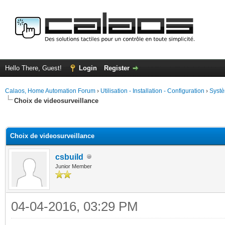
Hello There, Guest!
Login
Register
Calaos, Home Automation Forum
›
Utilisation - Installation - Configuration
›
Systè
Choix de videosurveillance
ge
Choix de videosurveillance
csbuild
Junior Member
04-04-2016, 03:29 PM