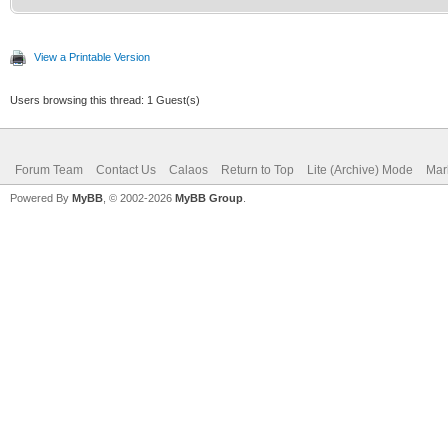
View a Printable Version
Users browsing this thread: 1 Guest(s)
Forum Team
Contact Us
Calaos
Return to Top
Lite (Archive) Mode
Mar
Powered By
MyBB
, © 2002-2026
MyBB Group
.