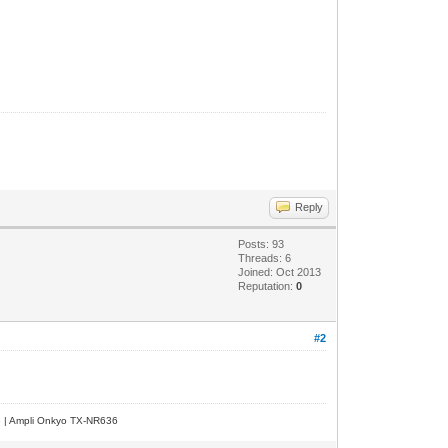
Reply
Posts: 93
Threads: 6
Joined: Oct 2013
Reputation:
0
#2
e | Ampli Onkyo TX-NR636