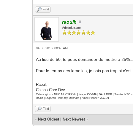
Find
raoulh
Administrator
04-06-2016, 08:45 AM
Au lieu de 50, tu peux demander de mettre a 25%..
Pour le temps des lamelles, je sais pas trop si c'est
Raoul,
Calaos Core Dev.
Calaos git sur NUC NUC5PPYH | Wago 750-849 | DALI RGB | Sondes NTC su
Radio | Logitech Harmony Ultimate | Ampli Pioneer VSX921
Find
«
Next Oldest
|
Next Newest
»