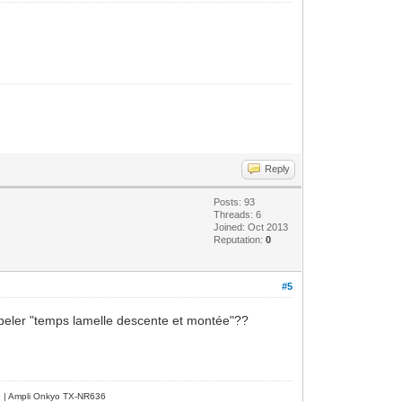
Reply
Posts: 93
Threads: 6
Joined: Oct 2013
Reputation:
0
#5
appeler "temps lamelle descente et montée"??
e | Ampli Onkyo TX-NR636