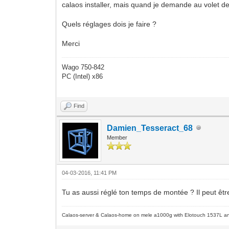
calaos installer, mais quand je demande au volet de 
Quels réglages dois je faire ?
Merci
Wago 750-842
PC (Intel) x86
Find
Damien_Tesseract_68
Member
04-03-2016, 11:41 PM
Tu as aussi réglé ton temps de montée ? Il peut êtr
Calaos-server & Calaos-home on mele a1000g with Elotouch 1537L an