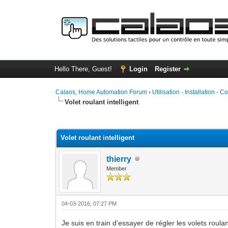
Hello There, Guest!
Login
Register
Calaos, Home Automation Forum
›
Utilisation - Installation - C
Volet roulant intelligent
0 Vote(s) - 0 Average
1
2
3
4
5
Volet roulant intelligent
thierry
Member
04-03-2016, 07:27 PM
Je suis en train d'essayer de régler les volets roul