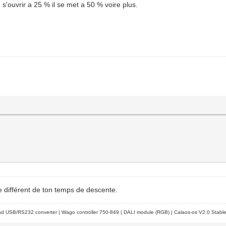
s'ouvrir a 25 % il se met a 50 % voire plus.
e différent de ton temps de descente.
d USB/RS232 converter | Wago controller 750-849 | DALI module (RGB) | Calaos-os V2.0 Stabl