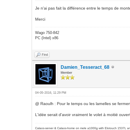
Je n'ai pas fait la différence entre le temps de monté
Merci
Wago 750-842
PC (Intel) x86
Find
Damien_Tesseract_68
Member
04-05-2016, 11:29 PM
@ Raoulh : Pour le temps ou les lamelles se fermen
L'idée serait d'avoir vraiment le volet à moitié ou
Calaos-server & Calaos-home on mele a1000g with Elotouch 1537L an