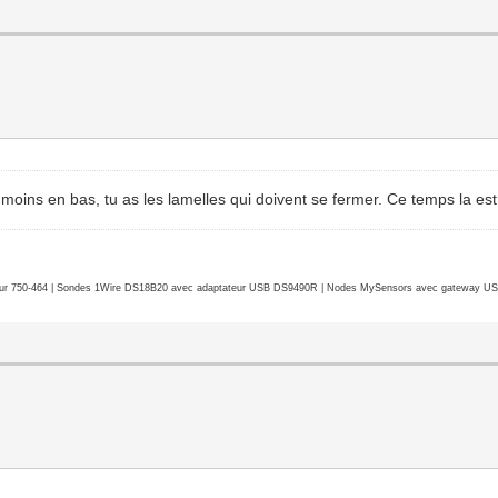
ou moins en bas, tu as les lamelles qui doivent se fermer. Ce temps la e
r 750-464 | Sondes 1Wire DS18B20 avec adaptateur USB DS9490R | Nodes MySensors avec gateway USB 