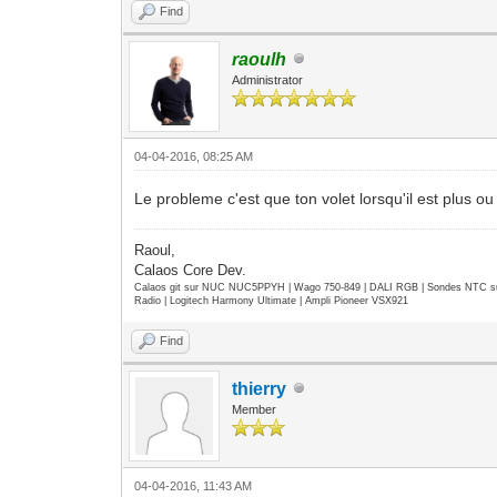
Find
raoulh
Administrator
04-04-2016, 08:25 AM
Le probleme c'est que ton volet lorsqu'il est plus 
Raoul,
Calaos Core Dev.
Calaos git sur NUC NUC5PPYH | Wago 750-849 | DALI RGB | Sondes NTC su
Radio | Logitech Harmony Ultimate | Ampli Pioneer VSX921
Find
thierry
Member
04-04-2016, 11:43 AM