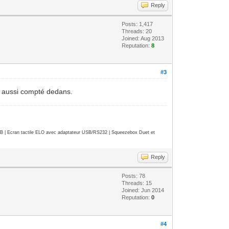
Reply
Posts: 1,417
Threads: 20
Joined: Aug 2013
Reputation:
8
#3
st aussi compté dedans.
| Ecran tactile ELO avec adaptateur USB/RS232 | Squeezebox Duet et
Reply
Posts: 78
Threads: 15
Joined: Jun 2014
Reputation:
0
#4