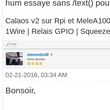
hum essaye sans /text() pour
Calaos v2 sur Rpi et MeleA1000
1Wire | Relais GPIO | Squeez
Find
steevedu49
Senior Member
02-21-2016, 03:34 AM
Bonsoir,