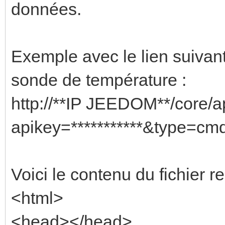
données.
Exemple avec le lien suivant
sonde de température :
http://**IP JEEDOM**/core/a
apikey=***********&type=c
Voici le contenu du fichier re
<html>
<head></head>