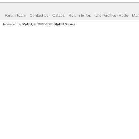
Forum Team
Contact Us
Calaos
Return to Top
Lite (Archive) Mode
Mar
Powered By
MyBB
, © 2002-2026
MyBB Group
.