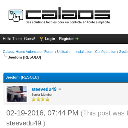
Hello There, Guest!
Login
Register
Calaos, Home Automation Forum
›
Utilisation - Installation - Configuration
›
Systè
Jeedom [RESOLU]
ge
Jeedom [RESOLU]
steevedu49
Senior Member
02-19-2016, 07:44 PM
(This post was 
steevedu49
.)