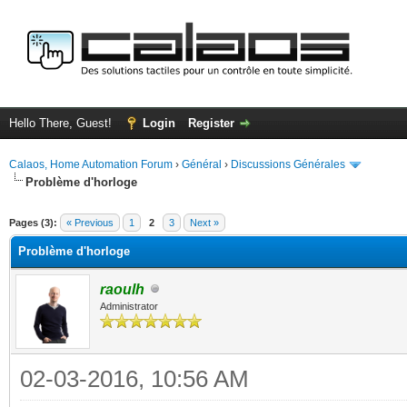
Hello There, Guest!
Login
Register
Calaos, Home Automation Forum
›
Général
›
Discussions Générales
Problème d'horloge
ge
Pages (3):
« Previous
1
2
3
Next »
Problème d'horloge
raoulh
Administrator
02-03-2016, 10:56 AM