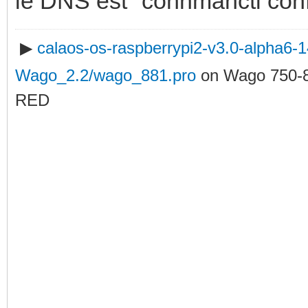
le DNS est "connmanctl conf
▶
calaos-os-raspberrypi2-v3.0-alpha6
Wago_2.2/wago_881.pro
on Wago 750-
RED