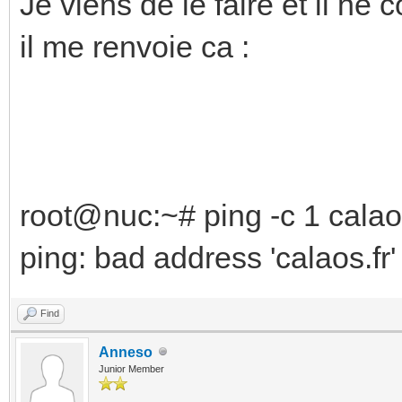
Je viens de le faire et il ne 
il me renvoie ca :
root@nuc:~# ping -c 1 calao
ping: bad address 'calaos.fr'
Find
Anneso
Junior Member