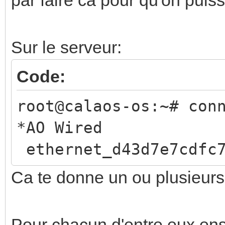
Sur le serveur:
Code:
root@calaos-os:~# con
*AO Wire
ethernet_d43d7e7cdfc7
Ca te donne un ou plusieur
Pour chacun d'entre eux ensu