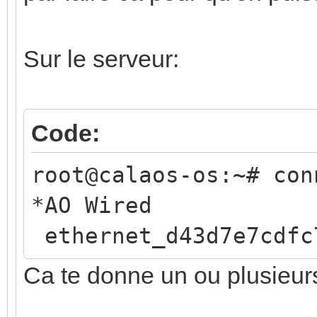
Sur le serveur:
Code:
root@calaos-os:~# con
*AO Wire
ethernet_d43d7e7cdfc
Ca te donne un ou plusieu