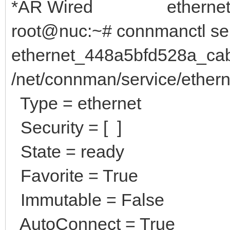
*AR Wired ethernet_4
root@nuc:~# connmanctl se
ethernet_448a5bfd528a_ca
/net/connman/service/ethe
Type = ethernet
Security = [ ]
State = ready
Favorite = True
Immutable = False
AutoConnect = True