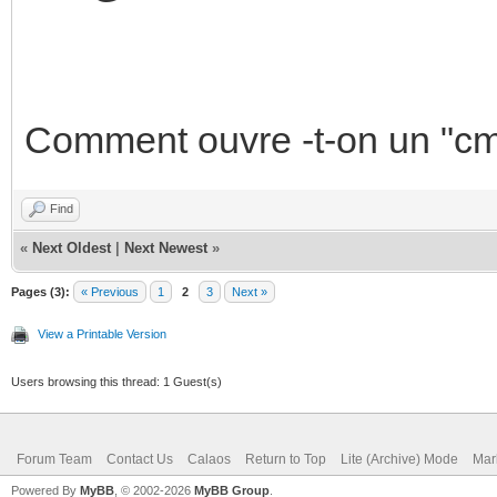
Comment ouvre -t-on un "c
Find
«
Next Oldest
|
Next Newest
»
Pages (3):
« Previous
1
2
3
Next »
View a Printable Version
Users browsing this thread: 1 Guest(s)
Forum Team
Contact Us
Calaos
Return to Top
Lite (Archive) Mode
Mar
Powered By
MyBB
, © 2002-2026
MyBB Group
.