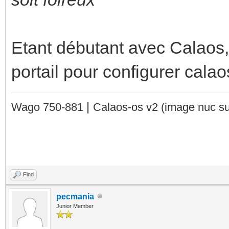
Etant débutant avec Calaos, j
portail pour configurer calao
|
Wago 750-881
Calaos-os v2
(image nuc su
Find
pecmania
Junior Member