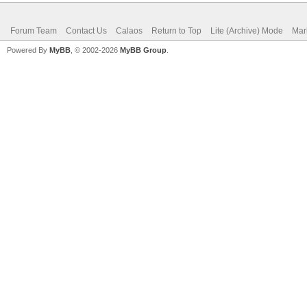
Forum Team
Contact Us
Calaos
Return to Top
Lite (Archive) Mode
Mar
Powered By
MyBB
, © 2002-2026
MyBB Group
.