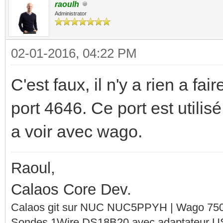
raoulh
Administrator
02-01-2016, 04:22 PM
C'est faux, il n'y a rien a fa
port 4646. Ce port est utilis
a voir avec wago.
Raoul,
Calaos Core Dev.
Calaos git sur NUC NUC5PPYH | Wago 750-
Sondes 1Wire DS18B20 avec adaptateur 