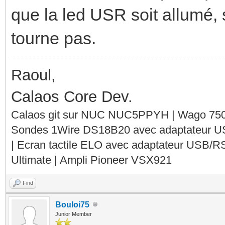
que la led USR soit allumé, 
tourne pas.
Raoul,
Calaos Core Dev.
Calaos git sur NUC NUC5PPYH | Wago 750-
Sondes 1Wire DS18B20 avec adaptateur 
| Ecran tactile ELO avec adaptateur USB/R
Ultimate | Ampli Pioneer VSX921
Find
Bouloi75
Junior Member