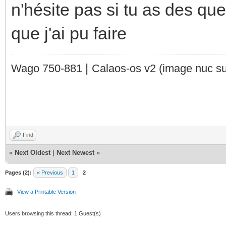
n'hésite pas si tu as des que
que j'ai pu faire
|
Wago 750-881
Calaos-os v2
(image nuc su
Find
«
Next Oldest
|
Next Newest
»
Pages (2):
« Previous
1
2
View a Printable Version
Users browsing this thread: 1 Guest(s)