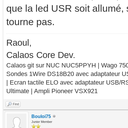
que la led USR soit allumé, 
tourne pas.
Raoul,
Calaos Core Dev.
Calaos git sur NUC NUC5PPYH | Wago 750-
Sondes 1Wire DS18B20 avec adaptateur 
| Ecran tactile ELO avec adaptateur USB/R
Ultimate | Ampli Pioneer VSX921
Find
Bouloi75
Junior Member