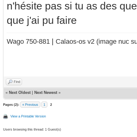
n'hésite pas si tu as des que
que j'ai pu faire
|
Wago 750-881
Calaos-os v2
(image nuc su
Find
«
Next Oldest
|
Next Newest
»
Pages (2):
« Previous
1
2
View a Printable Version
Users browsing this thread: 1 Guest(s)