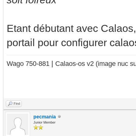
Etant débutant avec Calaos, j
portail pour configurer calao
|
Wago 750-881
Calaos-os v2
(image nuc su
Find
pecmania
Junior Member