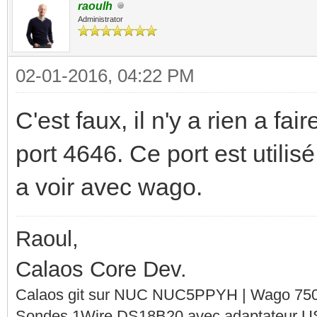
raoulh
Administrator
02-01-2016, 04:22 PM
C'est faux, il n'y a rien a fa
port 4646. Ce port est utilis
a voir avec wago.
Raoul,
Calaos Core Dev.
Calaos git sur NUC NUC5PPYH | Wago 750-
Sondes 1Wire DS18B20 avec adaptateur 