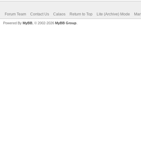
Forum Team
Contact Us
Calaos
Return to Top
Lite (Archive) Mode
Mar
Powered By
MyBB
, © 2002-2026
MyBB Group
.