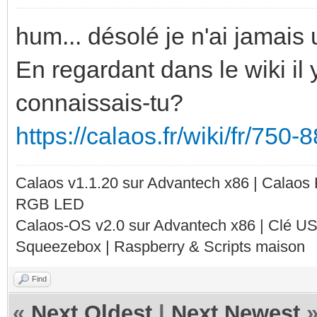
hum... désolé je n'ai jamais u
En regardant dans le wiki il 
connaissais-tu?
https://calaos.fr/wiki/fr/750
Calaos v1.1.20 sur Advantech x86 | Calaos
RGB LED
Calaos-OS v2.0 sur Advantech x86 | Clé U
Squeezebox | Raspberry & Scripts maison
Find
«
Next Oldest
|
Next Newest