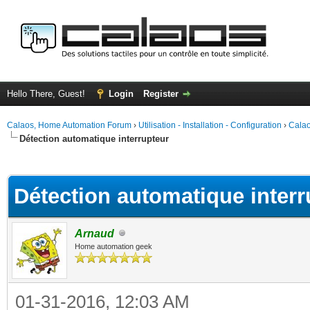
Hello There, Guest!
Login
Register
Calaos, Home Automation Forum
›
Utilisation - Installation - Configuration
›
Calao
Détection automatique interrupteur
ge
Détection automatique interr
Arnaud
Home automation geek
01-31-2016, 12:03 AM