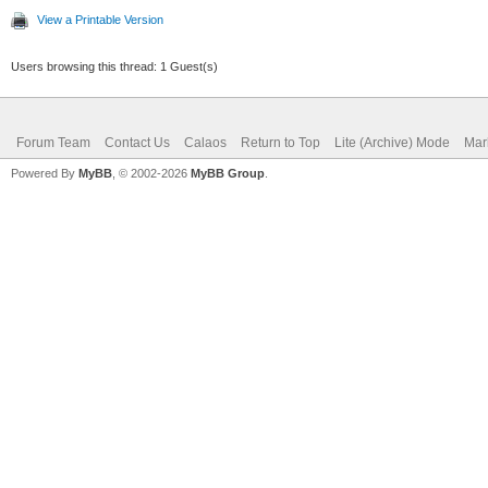
View a Printable Version
Users browsing this thread: 1 Guest(s)
Forum Team
Contact Us
Calaos
Return to Top
Lite (Archive) Mode
Mar
Powered By
MyBB
, © 2002-2026
MyBB Group
.