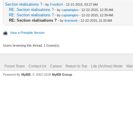
Section réalisations ?
- by
FreeBzH
- 12-21-2015, 03:27 AM
RE: Section réalisations ?
- by
captainigloo
- 12-22-2015, 12:35 AM
RE: Section réalisations ?
- by
captainigloo
- 12-22-2015, 12:39 AM
RE: Section réalisations ?
- by
tiramiseb
- 12-22-2015, 11:33 AM
View a Printable Version
Users browsing this thread: 1 Guest(s)
Forum Team
Contact Us
Calaos
Return to Top
Lite (Archive) Mode
Mar
Powered By
MyBB
, © 2002-2026
MyBB Group
.