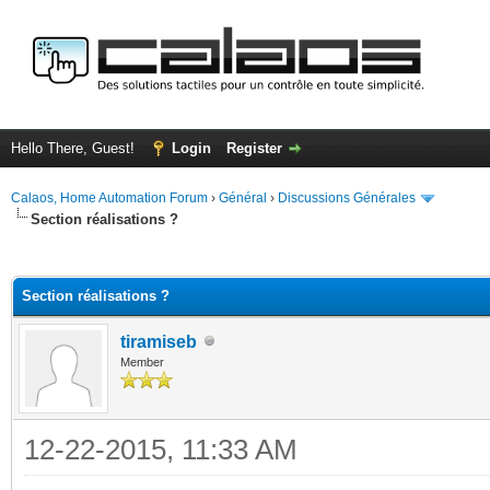
Hello There, Guest!
Login
Register
Calaos, Home Automation Forum
›
Général
›
Discussions Générales
Section réalisations ?
ge
Section réalisations ?
tiramiseb
Member
12-22-2015, 11:33 AM