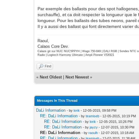
Par exemple des ballasts pour des spot hallogenes, t
surchauffe), et ca doit respecter la longueur que le 
longueur. Pour les ballasts des tubes neons, pareil 
Il y a aussi des ballast qui font directement varier
Raoul,
Calaos Core Dev.
Calaos git sur NUC NUC5PPYH | Wago 750-849 | DALI RGB | Sondes NTC su
Radio | Logitech Harmony Ultimate | Ampli Pioneer VSX921
Find
«
Next Oldest
|
Next Newest
»
Messages In This Thread
DaLi Information
- by
lorik
- 12-05-2015, 09:58 PM
RE: DaLi Information
- by
tiramiseb
- 12-05-2015, 10:19 PM
RE: DaLi Information
- by
lorik
- 12-05-2015, 10:26 PM
RE: DaLi Information
- by
jayzy
- 12-07-2015, 10:30 PM
RE: DaLi Information
- by
raoulh
- 12-07-2015, 10:18 AM
RE: DaLi Information
- by
tiramiseb
- 12-07-2015, 11:38 AM