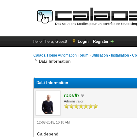
Hello There, Guest!
Login
Register
Calaos, Home Automation Forum
›
Utilisation - Installation - C
DaLi Information
0 Vote(s) - 0 Average
1
2
3
4
5
DaLi Information
raoulh
Administrator
12-07-2015, 10:18 AM
Ca depend.