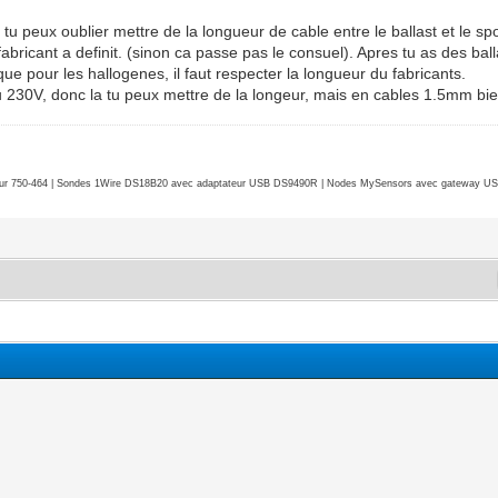
u peux oublier mettre de la longueur de cable entre le ballast et le spot
fabricant a definit. (sinon ca passe pas le consuel). Apres tu as des ball
que pour les hallogenes, il faut respecter la longueur du fabricants.
 du 230V, donc la tu peux mettre de la longeur, mais en cables 1.5mm bie
r 750-464 | Sondes 1Wire DS18B20 avec adaptateur USB DS9490R | Nodes MySensors avec gateway USB 