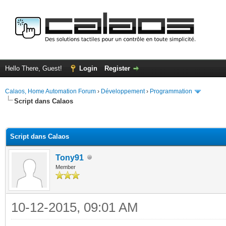
Hello There, Guest!
Login
Register
Calaos, Home Automation Forum
›
Développement
›
Programmation
Script dans Calaos
ge
Script dans Calaos
Tony91
Member
10-12-2015, 09:01 AM