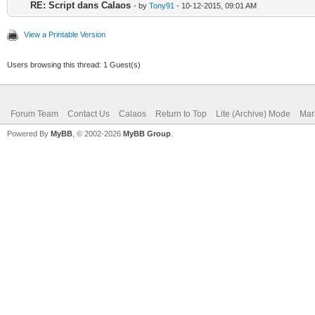
RE: Script dans Calaos
- by
Tony91
- 10-12-2015, 09:01 AM
View a Printable Version
Users browsing this thread: 1 Guest(s)
Forum Team
Contact Us
Calaos
Return to Top
Lite (Archive) Mode
Mar
Powered By
MyBB
, © 2002-2026
MyBB Group
.