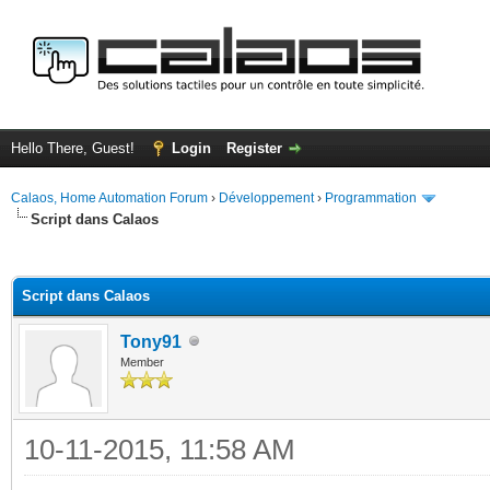
Hello There, Guest!
Login
Register
Calaos, Home Automation Forum
›
Développement
›
Programmation
Script dans Calaos
ge
Script dans Calaos
Tony91
Member
10-11-2015, 11:58 AM