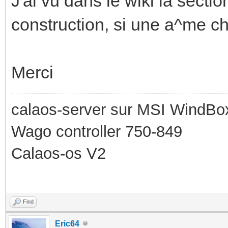
J'ai vu dans le wiki la sectio
construction, si une a^me ch
Merci
calaos-server sur MSI WindBo
Wago controller 750-849
Calaos-os V2
Find
Eric64