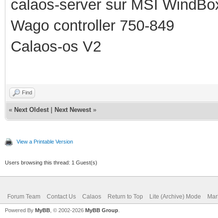
calaos-server sur MSI WindBo
Wago controller 750-849
Calaos-os V2
Find
«
Next Oldest
|
Next Newest
»
View a Printable Version
Users browsing this thread: 1 Guest(s)
Forum Team
Contact Us
Calaos
Return to Top
Lite (Archive) Mode
Mar
Powered By
MyBB
, © 2002-2026
MyBB Group
.