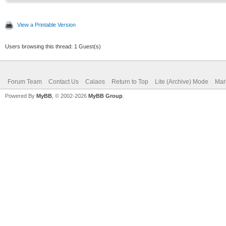
View a Printable Version
Users browsing this thread: 1 Guest(s)
Forum Team
Contact Us
Calaos
Return to Top
Lite (Archive) Mode
Mar
Powered By
MyBB
, © 2002-2026
MyBB Group
.