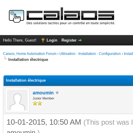
Hello There, Guest!
Login
Register
Calaos, Home Automation Forum
›
Utilisation - Installation - Configuration
›
Insta
Installation électrique
ge
Installation électrique
amoumin
Junior Member
10-01-2015, 10:50 AM
(This post was 
amoumin
.)