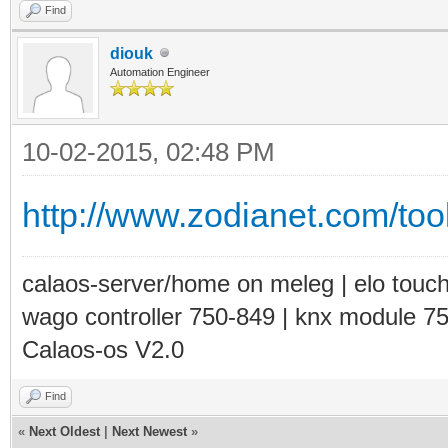
Find
diouk
Automation Engineer
10-02-2015, 02:48 PM
http://www.zodianet.com/tool
calaos-server/home on meleg | elo touc
wago controller 750-849 | knx module 7
Calaos-os V2.0
Find
«
Next Oldest
|
Next Newest
»