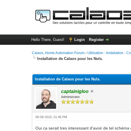
Hello There, Guest!
Login
Register
Calaos, Home Automation Forum
›
Utilisation - Installation - C
Installation de Calaos pour les Nuls.
0 Vote(s) - 0 Average
1
2
3
4
5
Installation de Calaos pour les Nuls.
captainigloo
Administrator
09-09-2015, 01:46 PM
Oui ca serait tres interessant d'avoir de tel schéma