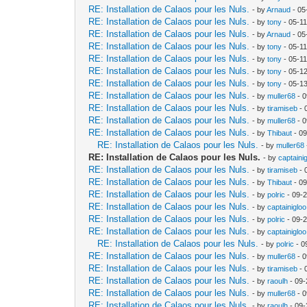
RE: Installation de Calaos pour les Nuls.
- by
Arnaud
- 05
RE: Installation de Calaos pour les Nuls.
- by
tony
- 05-1
RE: Installation de Calaos pour les Nuls.
- by
Arnaud
- 05
RE: Installation de Calaos pour les Nuls.
- by
tony
- 05-1
RE: Installation de Calaos pour les Nuls.
- by
tony
- 05-1
RE: Installation de Calaos pour les Nuls.
- by
tony
- 05-1
RE: Installation de Calaos pour les Nuls.
- by
tony
- 05-1
RE: Installation de Calaos pour les Nuls.
- by
muller68
- 0
RE: Installation de Calaos pour les Nuls.
- by
tiramiseb
- 
RE: Installation de Calaos pour les Nuls.
- by
muller68
- 0
RE: Installation de Calaos pour les Nuls.
- by
Thibaut
- 09
RE: Installation de Calaos pour les Nuls.
- by
muller68
RE: Installation de Calaos pour les Nuls.
- by
captaini
RE: Installation de Calaos pour les Nuls.
- by
tiramiseb
- 
RE: Installation de Calaos pour les Nuls.
- by
Thibaut
- 09
RE: Installation de Calaos pour les Nuls.
- by
polric
- 09-
RE: Installation de Calaos pour les Nuls.
- by
captainigloo
RE: Installation de Calaos pour les Nuls.
- by
polric
- 09-
RE: Installation de Calaos pour les Nuls.
- by
captainigloo
RE: Installation de Calaos pour les Nuls.
- by
polric
- 0
RE: Installation de Calaos pour les Nuls.
- by
muller68
- 0
RE: Installation de Calaos pour les Nuls.
- by
tiramiseb
- 
RE: Installation de Calaos pour les Nuls.
- by
raoulh
- 09-
RE: Installation de Calaos pour les Nuls.
- by
muller68
- 0
RE: Installation de Calaos pour les Nuls.
- by
raoulh
- 09-