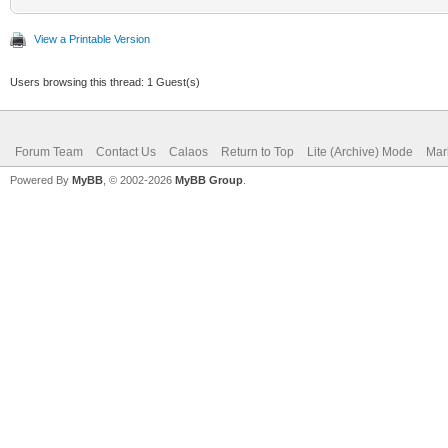
View a Printable Version
Users browsing this thread: 1 Guest(s)
Forum Team
Contact Us
Calaos
Return to Top
Lite (Archive) Mode
Mar
Powered By
MyBB
, © 2002-2026
MyBB Group
.