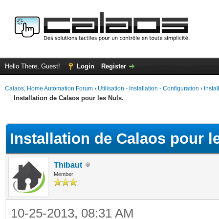
Hello There, Guest!
Login
Register
Calaos, Home Automation Forum
›
Utilisation - Installation - Configuration
›
Insta
Installation de Calaos pour les Nuls.
ge
Installation de Calaos pour l
Thibaut
Member
10-25-2013, 08:31 AM