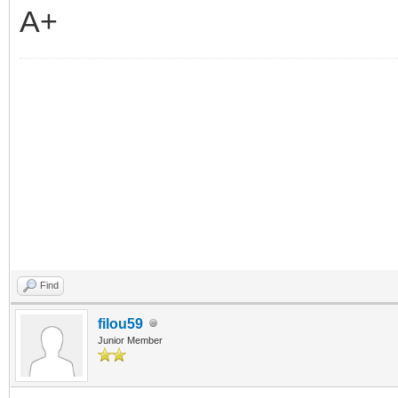
A+
Find
filou59
Junior Member