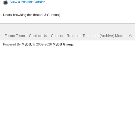
View a Printable Version
Users browsing this thread: 3 Guest(s)
Forum Team
Contact Us
Calaos
Return to Top
Lite (Archive) Mode
Mar
Powered By
MyBB
, © 2002-2026
MyBB Group
.