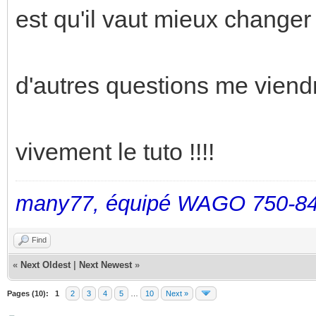
est qu'il vaut mieux changer
d'autres questions me viend
vivement le tuto !!!!
many77, équipé WAGO 750-84
Find
«
Next Oldest
|
Next Newest
»
Pages (10):
1
2
3
4
5
…
10
Next »