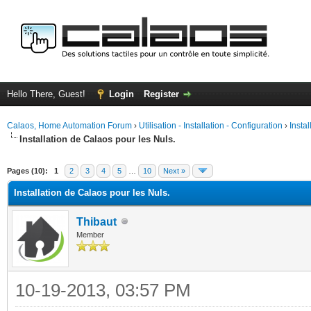
Hello There, Guest!
Login
Register
Calaos, Home Automation Forum
›
Utilisation - Installation - Configuration
›
Insta
Installation de Calaos pour les Nuls.
ge
Pages (10):
1
2
3
4
5
…
10
Next »
Installation de Calaos pour les Nuls.
Thibaut
Member
10-19-2013, 03:57 PM