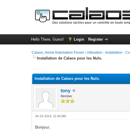
Hello There, Guest!
Login
Register
Calaos, Home Automation Forum
›
Utilisation - Installation - C
Installation de Calaos pour les Nuls.
0 Vote(s) - 0 Average
1
2
3
4
5
Installation de Calaos pour les Nuls.
tony
Member
04-24-2014, 11:05 AM
Bonjour,