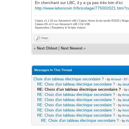
En cherchant sur LBC, il y a ça pas très loin d'ici:
http://www.leboncoin.fr/bricolage/775002021.htm?
Calaos v1.1.20 sur Advantech x86 | Calaos Home écran tactile RS232 | Wa
Calaos-OS v2.0 sur Advantech x86 | Clé USB
Squeezebox | Raspberry & Scripts maison
Find
«
Next Oldest
|
Next Newest
»
Messages In This Thread
Choix d'un tableau électrique secondaire ?
- by
Arnaud
- 07-
RE: Choix d'un tableau électrique secondaire ?
- by
diou
RE: Choix d'un tableau électrique secondaire ?
- by
RE: Choix d'un tableau électrique secondaire ?
- by
Arna
RE: Choix d'un tableau électrique secondaire ?
- by
diou
RE: Choix d'un tableau électrique secondaire ?
- by
Arna
RE: Choix d'un tableau électrique secondaire ?
- by
Kent
RE: Choix d'un tableau électrique secondaire ?
- by
Arna
RE: Choix d'un tableau électrique secondaire ?
- by
K