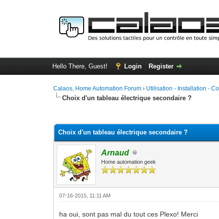
Hello There, Guest!
Login
Register
Calaos, Home Automation Forum
›
Utilisation - Installation - C
Choix d'un tableau électrique secondaire ?
0 Vote(s) - 0 Average
1
2
3
4
5
Choix d'un tableau électrique secondaire ?
Arnaud
Home automation geek
07-16-2015, 11:11 AM
ha oui, sont pas mal du tout ces Plexo! Merci