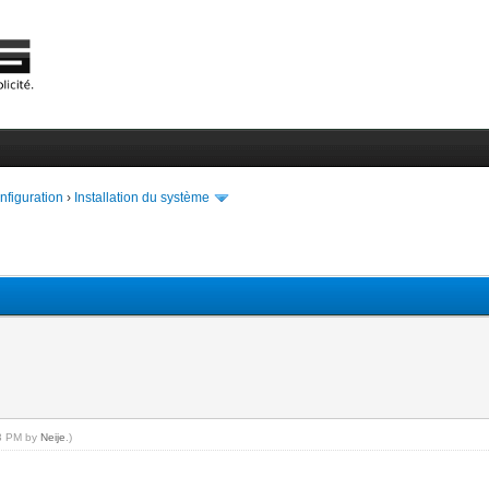
onfiguration
›
Installation du système
03 PM by
Neije
.)