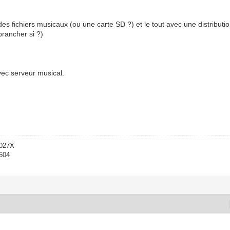
es fichiers musicaux (ou une carte SD ?) et le tout avec une distributio
 brancher si ?)
vec serveur musical.
-027X
1504