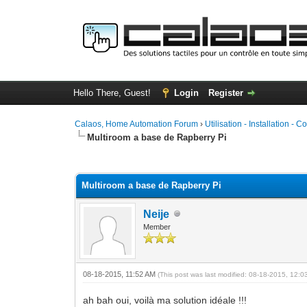
Hello There, Guest!
Login
Register
Calaos, Home Automation Forum
›
Utilisation - Installation - C
Multiroom a base de Rapberry Pi
0 Vote(s) - 0 Average
1
2
3
4
5
Multiroom a base de Rapberry Pi
Neije
Member
08-18-2015, 11:52 AM
(This post was last modified: 08-18-2015, 12:
ah bah oui, voilà ma solution idéale !!!