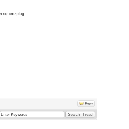
n squeezplug ...
Reply