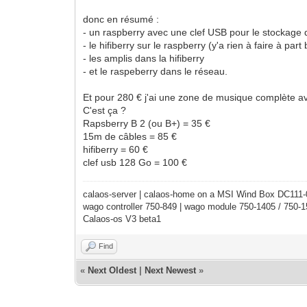
donc en résumé :
- un raspberry avec une clef USB pour le stockage d
- le hifiberry sur le raspberry (y'a rien à faire à part
- les amplis dans la hifiberry
- et le raspeberry dans le réseau.
Et pour 280 € j'ai une zone de musique complète a
C'est ça ?
Rapsberry B 2 (ou B+) = 35 €
15m de câbles = 85 €
hifiberry = 60 €
clef usb 128 Go = 100 €
calaos-server | calaos-home on a MSI Wind Box DC111
wago controller 750-849 | wago module 750-1405 / 750-
Calaos-os V3 beta1
Find
«
Next Oldest
|
Next Newest
»