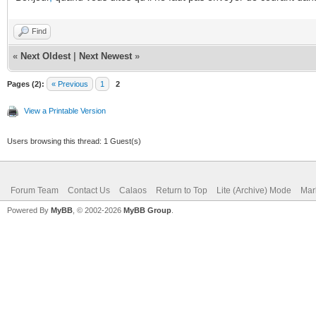
Find
«
Next Oldest
|
Next Newest
»
Pages (2):
« Previous
1
2
View a Printable Version
Users browsing this thread: 1 Guest(s)
Forum Team
Contact Us
Calaos
Return to Top
Lite (Archive) Mode
Mar
Powered By
MyBB
, © 2002-2026
MyBB Group
.