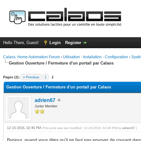
Hello There, Guest!
Login
Register
Calaos, Home Automation Forum
›
Utilisation - Installation - Configuration
›
Systè
Gestion Ouverture / Fermeture d'un portail par Calaos
ge
Pages (2):
« Previous
1
2
Gestion Ouverture / Fermeture d'un portail par Calaos
adrien67
Junior Member
12-15-2016, 02:45 PM
(This post was last modified: 12-15-2016, 02:46 PM by
adrien67
.)
Bonjour
,
quand vous dites qu'il ne faut pas envoyer de courant dans