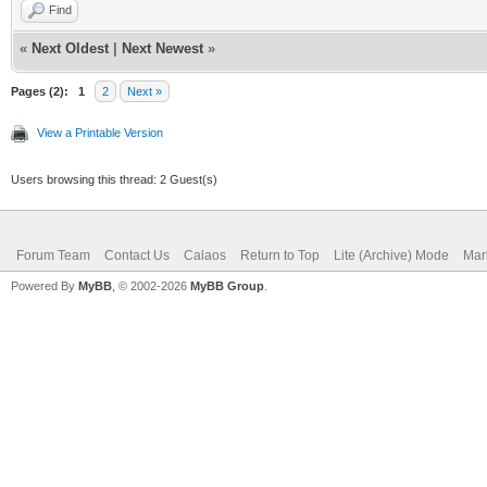
Find
«
Next Oldest
|
Next Newest
»
Pages (2):
1
2
Next »
View a Printable Version
Users browsing this thread: 2 Guest(s)
Forum Team
Contact Us
Calaos
Return to Top
Lite (Archive) Mode
Mar
Powered By
MyBB
, © 2002-2026
MyBB Group
.