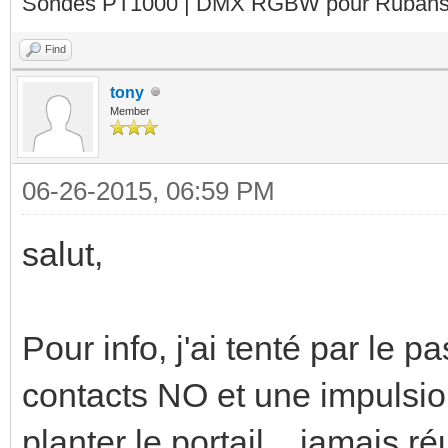
Sondes PT1000 | DMX RGBW pour Rubans 
Find
tony
Member
06-26-2015, 06:59 PM
salut,
Pour info, j'ai tenté par le p
contacts NO et une impulsio
planter le portail....jamais r