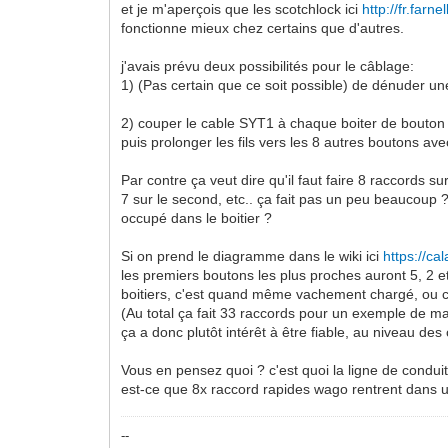
et je m'aperçois que les scotchlock ici
http://fr.far
fonctionne mieux chez certains que d'autres.
j'avais prévu deux possibilités pour le câblage:
1) (Pas certain que ce soit possible) de dénuder une
2) couper le cable SYT1 à chaque boiter de bouton 
puis prolonger les fils vers les 8 autres boutons a
Par contre ça veut dire qu'il faut faire 8 raccords s
7 sur le second, etc.. ça fait pas un peu beaucoup
occupé dans le boitier ?
Si on prend le diagramme dans le wiki ici
https://ca
les premiers boutons les plus proches auront 5, 2 e
boitiers, c'est quand même vachement chargé, ou c
(Au total ça fait 33 raccords pour un exemple de ma
ça a donc plutôt intérêt à être fiable, au niveau des 
Vous en pensez quoi ? c'est quoi la ligne de condui
est-ce que 8x raccord rapides wago rentrent dans un
--