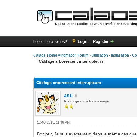
Hello There, Guest!
Login
Register
Calaos, Home Automation Forum
›
Utilisation - Installation - C
Câblage arborescent interrupteurs
0 Vote(s) - 0 Average
1
2
3
4
5
Câblage arborescent interrupteurs
anti
le fil rouge sur le bouton rouge
12-08-2015, 11:36 PM
Bonjour, Je suis exactement dans le même cas que