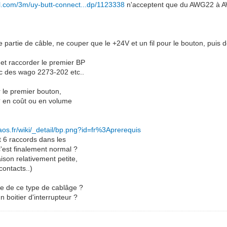
nell.com/3m/uy-butt-connect...dp/1123338
n'acceptent que du AWG22 à AW
 partie de câble, ne couper que le +24V et un fil pour le bouton, puis d
et raccorder le premier BP
vec des wago 2273-202 etc..
ur le premier bouton,
 ? en coût ou en volume
laos.fr/wiki/_detail/bp.png?id=fr%3Aprerequis
t 6 raccords dans les
'est finalement normal ?
ison relativement petite,
contacts..)
te de ce type de cablâge ?
 boitier d'interrupteur ?