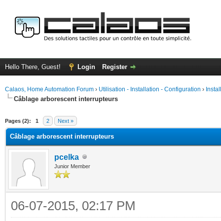
Hello There, Guest!
Login
Register
Calaos, Home Automation Forum
›
Utilisation - Installation - Configuration
›
Insta
Câblage arborescent interrupteurs
ge
Pages (2):
1
2
Next »
Câblage arborescent interrupteurs
pcelka
Junior Member
06-07-2015, 02:17 PM