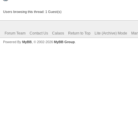
Users browsing this thread: 1 Guest(s)
Forum Team
Contact Us
Calaos
Return to Top
Lite (Archive) Mode
Mar
Powered By
MyBB
, © 2002-2026
MyBB Group
.