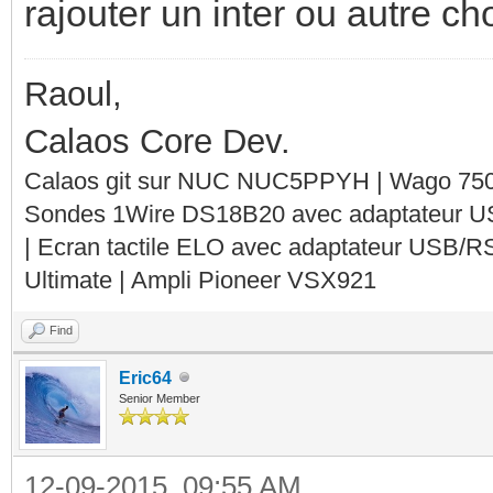
rajouter un inter ou autre ch
Raoul,
Calaos Core Dev.
Calaos git sur NUC NUC5PPYH | Wago 750-
Sondes 1Wire DS18B20 avec adaptateur 
| Ecran tactile ELO avec adaptateur USB/R
Ultimate | Ampli Pioneer VSX921
Find
Eric64
Senior Member
12-09-2015, 09:55 AM