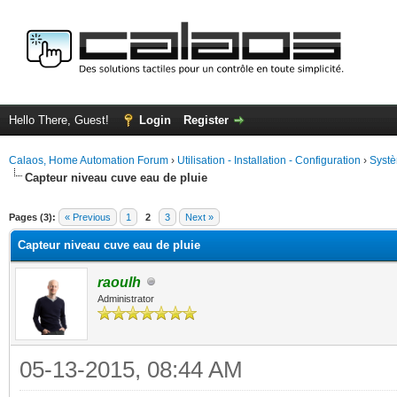
Hello There, Guest!
Login
Register
Calaos, Home Automation Forum
›
Utilisation - Installation - Configuration
›
Systè
Capteur niveau cuve eau de pluie
ge
Pages (3):
« Previous
1
2
3
Next »
Capteur niveau cuve eau de pluie
raoulh
Administrator
05-13-2015, 08:44 AM