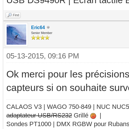
USB DS9490R | Ecran tactile 
Find
Eric64
Senior Member
05-13-2015, 09:16 PM
Ok merci pour les précisions.
capteurs si on souhaite surve
CALAOS V3 | WAGO 750-849 |
NUC NUC
adaptateur USB/RS232
Grillé
|
Sondes PT1000 | DMX RGBW pour Rubans 