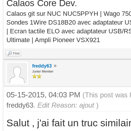
Calaos Core Dev.
Calaos git sur NUC NUC5PPYH | Wago 750-
Sondes 1Wire DS18B20 avec adaptateur 
| Ecran tactile ELO avec adaptateur USB/R
Ultimate | Ampli Pioneer VSX921
Find
freddy63
Junior Member
05-15-2015, 04:03 PM
(This post was 
freddy63
.
Edit Reason: ajout
)
Salut , j'ai fait un truc simi