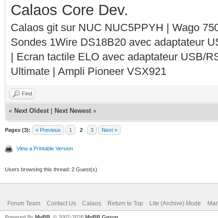
Calaos Core Dev.
Calaos git sur NUC NUC5PPYH | Wago 750-
Sondes 1Wire DS18B20 avec adaptateur 
| Ecran tactile ELO avec adaptateur USB/R
Ultimate | Ampli Pioneer VSX921
Find
«
Next Oldest
|
Next Newest
»
Pages (3):
« Previous
1
2
3
Next »
View a Printable Version
Users browsing this thread: 2 Guest(s)
Forum Team
Contact Us
Calaos
Return to Top
Lite (Archive) Mode
Mar
Powered By
MyBB
, © 2002-2026
MyBB Group
.