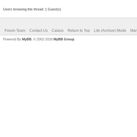
Users browsing this thread: 1 Guest(s)
Forum Team
Contact Us
Calaos
Return to Top
Lite (Archive) Mode
Mar
Powered By
MyBB
, © 2002-2026
MyBB Group
.