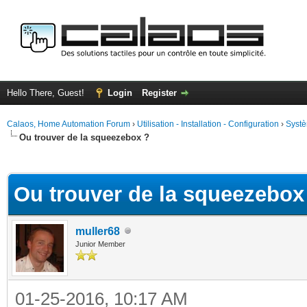
Hello There, Guest!
Login
Register
Calaos, Home Automation Forum
›
Utilisation - Installation - Configuration
›
Systè
Ou trouver de la squeezebox ?
ge
Ou trouver de la squeezebox
muller68
Junior Member
01-25-2016, 10:17 AM